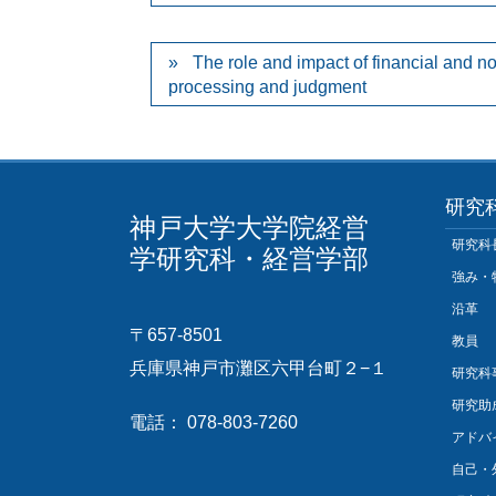
The role and impact of financial and no
processing and judgment
研究
神戸大学大学院経営
研究科
学研究科・経営学部
強み・
沿革
〒657-8501
教員
兵庫県神戸市灘区六甲台町２−１
研究科
研究助
電話： 078-803-7260
アドバ
自己・