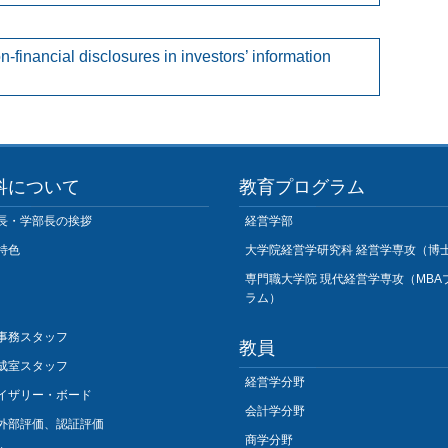
n-financial disclosures in investors’ information
科について
教育プログラム
長・学部長の挨拶
経営学部
特色
大学院経営学研究科 経営学専攻（博
専門職大学院 現代経営学専攻（MBA
ラム）
事務スタッフ
教員
成室スタッフ
経営学分野
イザリー・ボード
会計学分野
外部評価、認証評価
商学分野