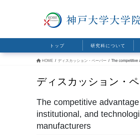
コ
ナ
ン
ビ
テ
ゲ
ン
ー
ツ
シ
に
ョ
トップ
研究科について
移
ン
動
に
HOME
ディスカッション・ペーパー
The competitive 
移
動
ディスカッション・ペ
The competitive advantage i
institutional, and technolo
manufacturers