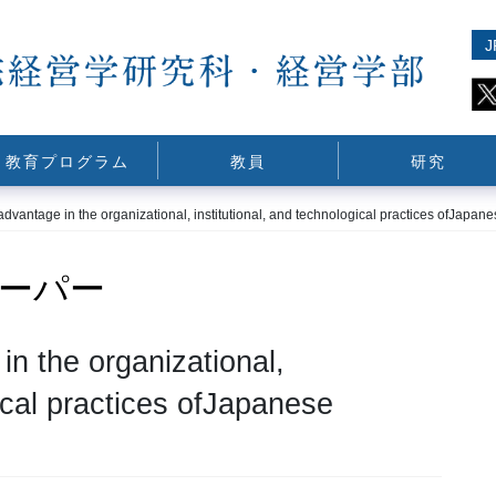
J
教育プログラム
教員
研究
advantage in the organizational, institutional, and technological practices ofJapan
ーパー
n the organizational,
gical practices ofJapanese