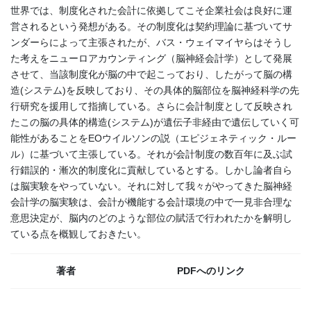
世界では、制度化された会計に依拠してこそ企業社会は良好に運
営されるという発想がある。その制度化は契約理論に基づいてサ
ンダーらによって主張されたが、バス・ウェイマイヤらはそうし
た考えをニューロアカウンティング（脳神経会計学）として発展
させて、当該制度化が脳の中で起こっており、したがって脳の構
造(システム)を反映しており、その具体的脳部位を脳神経科学の先
行研究を援用して指摘している。さらに会計制度として反映され
たこの脳の具体的構造(システム)が遺伝子非経由で遺伝していく可
能性があることをEOウイルソンの説（エピジェネティック・ルー
ル）に基づいて主張している。それが会計制度の数百年に及ぶ試
行錯誤的・漸次的制度化に貢献しているとする。しかし論者自ら
は脳実験をやっていない。それに対して我々がやってきた脳神経
会計学の脳実験は、会計が機能する会計環境の中で一見非合理な
意思決定が、脳内のどのような部位の賦活で行われたかを解明し
ている点を概観しておきたい。
著者
PDFへのリンク