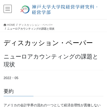
コ
ナ
ン
ビ
テ
ゲ
ン
ー
ツ
シ
HOME
ディスカッション・ペーパー
に
ョ
ニューロアカウンティングの課題と現状
移
ン
動
に
ディスカッション・ペーパー
移
動
ニューロアカウンティングの課題と
現状
2022・05
要約
アメリカの会計学界の流れの一つとして経済合理性が貫徹しない