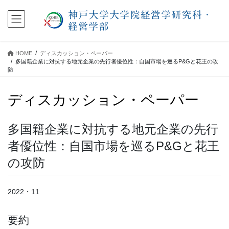
コ
ナ
ン
ビ
テ
ゲ
ン
ー
ツ
シ
HOME
ディスカッション・ペーパー
に
ョ
多国籍企業に対抗する地元企業の先行者優位性：自国市場を巡るP&Gと花王の攻
移
ン
防
動
に
移
ディスカッション・ペーパー
動
多国籍企業に対抗する地元企業の先行
者優位性：自国市場を巡るP&Gと花王
の攻防
2022・11
要約