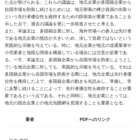
た点が挙げられる。これらの議論は、地元企業が多国籍企業から
自国市場を防衛し続けるためには、地元密着の稀少資源の先取り
という先行者優位性を維持するための防衛策が重要であることを
示した点で、過去の議論を更に一歩前進させたと考える。
また、本論文は、多国籍企業に対し、海外市場への参入は先行者
である地元企業の抵抗が大きいため、決して容易ではないという
実践的な示唆を与えている。特に、地元企業が地元の流通業者や
小売業者と強固な関係を構築している場合には注意が必要であ
る。一方、本論文は、多国籍企業から自国市場を防衛しようとし
ている地元企業に対しても、実践的な示唆を与えている。それは
多国籍企業から自国市場を防衛する際には、地元企業は先行者優
位性を獲得した上で、多国籍企業の動きを先読みし、準備し、常
に反撃し続けることによって、先行者優位性を維持することが重
要であるという点である。それと同時に、地元企業にとっては、
地元の競合企業との地元包囲網を意識することも重要となる。
著者
PDFへのリンク