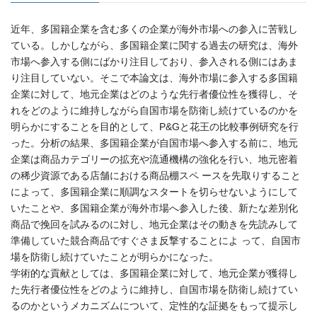
近年、多国籍企業を含む多くの企業が海外市場への参入に苦戦し
ている。しかしながら、多国籍企業に関する過去の研究は、海外
市場へ参入する側にばかり注目しており、参入される側にはあま
り注目していない。そこで本論文は、海外市場に参入する多国籍
企業に対して、地元企業はどのような先行者優位性を獲得し、そ
れをどのように維持しながら自国市場を防衛し続けているのかを
明らかにすることを目的として、P&Gと花王の比較事例研究を行
った。分析の結果、多国籍企業が自国市場へ参入する前に、地元
企業は商品カテゴリーの拡充や流通機構の強化を行い、地元密着
の稀少資源である店舗における商品棚スペ ースを先取りすること
によって、多国籍企業に順調なスタートを切らせないようにして
いたことや、多国籍企業が海外市場へ参入した後、新たな差別化
商品で挽回を試みるのに対し、地元企業はその動きを先読みして
準備していた競合商品ですぐさま反撃することによ って、自国市
場を防衛し続けていたことが明らかになった。
学術的な貢献としては、多国籍企業に対して、地元企業が獲得し
た先行者優位性をどのように維持し、自国市場を防衛し続けてい
るのかというメカニズムについて、定性的な証拠をもって提示し