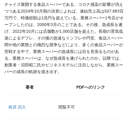
チャイズ展開する食品スーパーである。コロナ感染の影響が消え
つつある2024年10月期の決算によれば、連結売上高は507,883百
万円で、時価総額は1兆円を超えている。業務スーパー1号店がオ
ープンしたのは、2000年3月のことである。その後、急成長を遂
げ、2022年10月には店舗数が1,000店舗を超えた。長期の景気低
迷によるデフレ、その後の急速なインフレや円安、食品スーパー
間や他の業態との熾烈な競争などにより、多くの食品スーパーが
苦戦する中で、業務スーパーの急成長には目を見張るものがあ
る。業務スーパーは、なぜ急成長を遂げられたのか。以降では、
創業者・沼田昭二氏やビジネスモデルに注目しながら、業務スー
パーの成長の軌跡を描き出す。
著者
PDFへのリンク
梶原 武久
閲覧不可