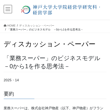
コ
ナ
ン
ビ
テ
ゲ
ン
ー
ツ
シ
HOME
ディスカッション・ペーパー
に
ョ
「業務スーパー」のビジネスモデル －0から1を作る思考法－
移
ン
動
に
ディスカッション・ペーパー
移
動
「業務スーパー」のビジネスモデル
－0から1を作る思考法－
2025・14
要約
業務スーパーは、株式会社神戸物産（以下、神戸物産）がフラン