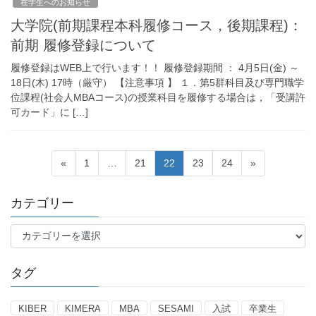
在学生へのお知らせ
大学院(前期課程本科履修コース，後期課程)：
前期 履修登録について
履修登録はWEB上で行います！！ 履修登録期間 ： 4月5日(金) ～
18日(木) 17時（厳守） 【注意事項 】 １．第5群科目及び専門職学
位課程(社会人MBAコース)の授業科目を履修する場合は，「受講許
可カード」に […]
投
ペ
ペ
ペ
ペ
ペ
«
1
…
21
22
23
24
»
稿
ー
ー
ー
ー
ー
の
ジ
ジ
ジ
ジ
ジ
カテゴリー
ペ
ー
カ
ジ
テ
ゴ
送
タグ
リ
り
ー
KIBER
KIMERA
MBA
SESAMI
入試
卒業生