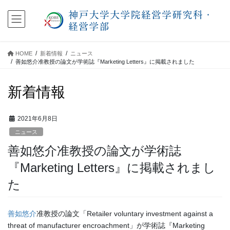
コ
ナ
ン
ビ
テ
ゲ
ン
ー
ツ
シ
HOME
新着情報
ニュース
に
ョ
善如悠介准教授の論文が学術誌『Marketing Letters』に掲載されました
移
ン
動
に
新着情報
移
動
2021年6月8日
ニュース
善如悠介准教授の論文が学術誌
『Marketing Letters』に掲載されまし
た
善如悠介
准教授の論文「Retailer voluntary investment against a
threat of manufacturer encroachment」が学術誌『Marketing