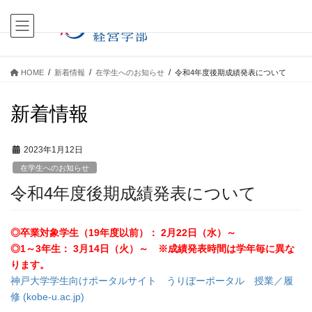
コ
ナ
ン
ビ
テ
ゲ
ン
ー
ツ
シ
HOME
新着情報
在学生へのお知らせ
令和4年度後期成績発表について
に
ョ
移
ン
新着情報
動
に
移
動
2023年1月12日
在学生へのお知らせ
令和4年度後期成績発表について
◎
卒業対象学生（19年度以前）： 2月22日（水）～
◎1～3年生： 3月14日（火）～ ※成績発表時間は学年毎に異な
ります。
神戸大学学生向けポータルサイト うりぼーポータル 授業／履
修 (kobe-u.ac.jp)