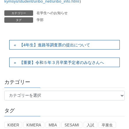
kymsys/student/uribo_net/uribo_info.html
）
在学生へのお知らせ
カテゴリー
学部
タグ
【4年生】進路等調査票の提出について
【重要】令和５年３月卒業予定者のみなさんへ
カテゴリー
カ
テ
ゴ
タグ
リ
ー
KIBER
KIMERA
MBA
SESAMI
入試
卒業生