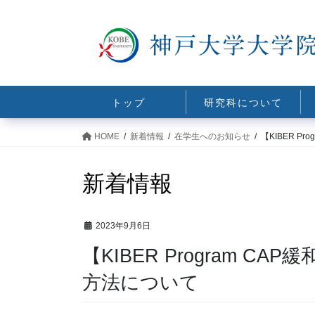
コ
ナ
ン
ビ
テ
ゲ
ン
ー
ツ
シ
に
ョ
トップ
研究科について
移
ン
動
に
HOME
新着情報
在学生へのお知らせ
【KIBER P
移
動
新着情報
2023年9月6日
【KIBER Program C
方法について