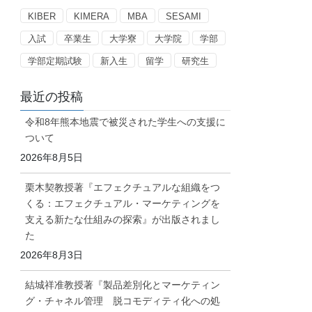
ー
KIBER
KIMERA
MBA
SESAMI
入試
卒業生
大学寮
大学院
学部
学部定期試験
新入生
留学
研究生
最近の投稿
令和8年熊本地震で被災された学生への支援に
ついて
2026年8月5日
栗木契教授著『エフェクチュアルな組織をつ
くる：エフェクチュアル・マーケティングを
支える新たな仕組みの探索』が出版されまし
た
2026年8月3日
結城祥准教授著『製品差別化とマーケティン
グ・チャネル管理 脱コモディティ化への処