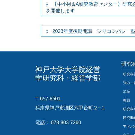
【中小M＆A研究教育センター】研究会「Machine
を開催します
2023年度後期開講 シリコンバレ
研究
神戸大学大学院経営
研究科
学研究科・経営学部
強み・
沿革
〒657-8501
教員
兵庫県神戸市灘区六甲台町２−１
研究科
研究助
電話： 078-803-7260
アドバ