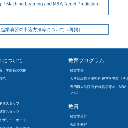
 Learning and M&A Target Prediction」
ー型起業演習の申込方法等について（再掲）
科について
教育プログラム
長・学部長の挨拶
経営学部
特色
大学院経営学研究科 経営学専攻（博
専門職大学院 現代経営学専攻（MBA
ラム）
事務スタッフ
教員
成室スタッフ
経営学分野
イザリー・ボード
会計学分野