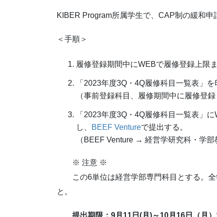
KIBER Program所属学生で、CAP制
＜手順＞
履修登録期間中にWEBで履修登録上限
「2023年度3Q・4Q履修科目一覧表」
（事前登録科目、履修期間中に履修登録
「2023年度3Q・4Q履修科目一覧表」
し、
BEEF Venture
で提出する。
（BEEF Venture → 経営学研究科・学部
※ 注意 ※
この6単位は経営学部専門科目とする。全
と。
提出期限：9月11日(月)～10月16日（月）