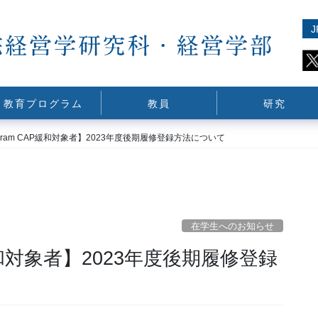
J
教育プログラム
教員
研究
rogram CAP緩和対象者】2023年度後期履修登録方法について
在学生へのお知らせ
AP緩和対象者】2023年度後期履修登録