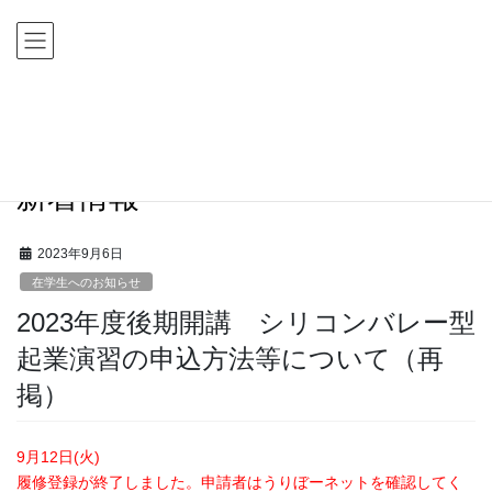
コ
ナ
ン
ビ
テ
ゲ
ン
ー
ツ
シ
HOME
新着情報
在学生へのお知らせ
に
ョ
2023年度後期開講 シリコンバレー型起業演習の申込方法等について（再掲）
移
ン
動
に
新着情報
移
動
2023年9月6日
在学生へのお知らせ
2023年度後期開講 シリコンバレー型
起業演習の申込方法等について（再
掲）
9月12日(火)
履修登録が終了しました。申請者はうりぼーネットを確認してく