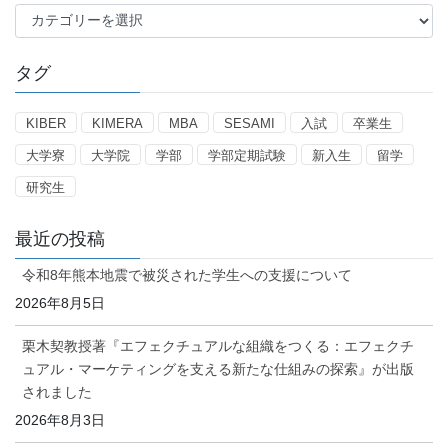
カ
テ
ゴ
タグ
リ
ー
KIBER
KIMERA
MBA
SESAMI
入試
卒業生
大学寮
大学院
学部
学部定期試験
新入生
留学
研究生
最近の投稿
令和8年熊本地震で被災された学生への支援について
2026年8月5日
栗木契教授著『エフェクチュアルな組織をつくる：エフェクチ
ュアル・マーケティングを支える新たな仕組みの探索』が出版
されました
2026年8月3日