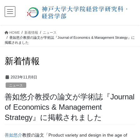
コ
ナ
ン
ビ
テ
ゲ
ン
ー
ツ
シ
HOME
新着情報
ニュース
に
ョ
善如悠介教授の論文が学術誌『Journal of Economics & Management Strategy』に
移
ン
掲載されました
動
に
移
新着情報
動
2023年11月8日
ニュース
善如悠介教授の論文が学術誌『Journal
of Economics & Management
Strategy』に掲載されました
善如悠介
教授の論文「Product variety and design in the age of