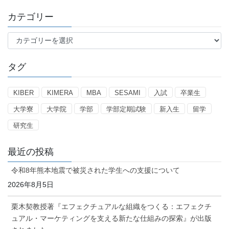
カテゴリー
カ
テ
ゴ
タグ
リ
ー
KIBER
KIMERA
MBA
SESAMI
入試
卒業生
大学寮
大学院
学部
学部定期試験
新入生
留学
研究生
最近の投稿
令和8年熊本地震で被災された学生への支援について
2026年8月5日
栗木契教授著『エフェクチュアルな組織をつくる：エフェクチ
ュアル・マーケティングを支える新たな仕組みの探索』が出版