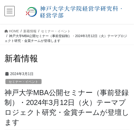
コ
ナ
ン
ビ
テ
ゲ
ン
ー
ツ
シ
HOME
新着情報
セミナー・イベント
に
ョ
神戸大学MBA公開セミナー（事前登録制）・2024年3月12日（火）テーマプロジ
移
ン
ェクト研究・金賞チームが登壇します
動
に
移
新着情報
動
2024年3月1日
セミナー・イベント
神戸大学MBA公開セミナー（事前登録
制）・2024年3月12日（火）テーマプ
ロジェクト研究・金賞チームが登壇し
ます