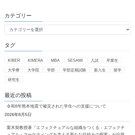
カテゴリー
カ
テ
ゴ
タグ
リ
ー
KIBER
KIMERA
MBA
SESAMI
入試
卒業生
大学寮
大学院
学部
学部定期試験
新入生
留学
研究生
最近の投稿
令和8年熊本地震で被災された学生への支援について
2026年8月5日
栗木契教授著『エフェクチュアルな組織をつくる：エフェクチ
ュアル・マーケティングを支える新たな仕組みの探索』が出版