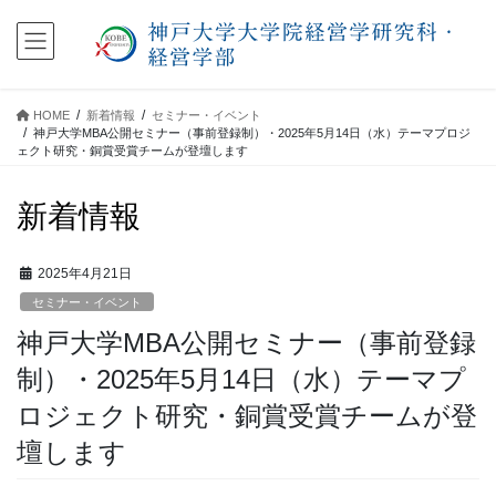
コ
ナ
ン
ビ
テ
ゲ
ン
ー
ツ
シ
HOME
新着情報
セミナー・イベント
に
ョ
神戸大学MBA公開セミナー（事前登録制）・2025年5月14日（水）テーマプロジ
移
ン
ェクト研究・銅賞受賞チームが登壇します
動
に
移
新着情報
動
2025年4月21日
セミナー・イベント
神戸大学MBA公開セミナー（事前登録
制）・2025年5月14日（水）テーマプ
ロジェクト研究・銅賞受賞チームが登
壇します