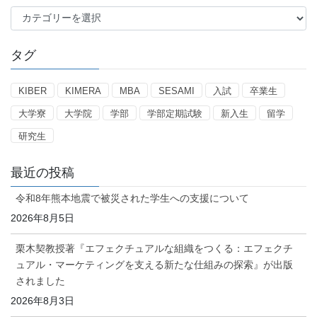
カ
テ
ゴ
タグ
リ
ー
KIBER
KIMERA
MBA
SESAMI
入試
卒業生
大学寮
大学院
学部
学部定期試験
新入生
留学
研究生
最近の投稿
令和8年熊本地震で被災された学生への支援について
2026年8月5日
栗木契教授著『エフェクチュアルな組織をつくる：エフェクチ
ュアル・マーケティングを支える新たな仕組みの探索』が出版
されました
2026年8月3日