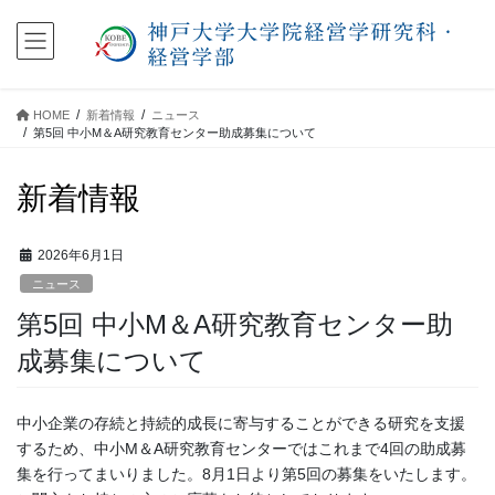
コ
ナ
ン
ビ
テ
ゲ
ン
ー
ツ
シ
HOME
新着情報
ニュース
に
ョ
第5回 中小M＆A研究教育センター助成募集について
移
ン
動
に
新着情報
移
動
2026年6月1日
ニュース
第5回 中小M＆A研究教育センター助
成募集について
中小企業の存続と持続的成長に寄与することができる研究を支援
するため、中小M＆A研究教育センターではこれまで4回の助成募
集を行ってまいりました。8月1日より第5回の募集をいたします。