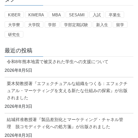
リ
ー
KIBER
KIMERA
MBA
SESAMI
入試
卒業生
大学寮
大学院
学部
学部定期試験
新入生
留学
研究生
最近の投稿
令和8年熊本地震で被災された学生への支援について
2026年8月5日
栗木契教授著『エフェクチュアルな組織をつくる：エフェクチ
ュアル・マーケティングを支える新たな仕組みの探索』が出版
されました
2026年8月3日
結城祥准教授著『製品差別化とマーケティング・チャネル管
理 脱コモディティ化への処方箋』が出版されました
2026年8月3日