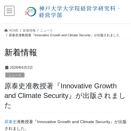
コ
ナ
ン
ビ
テ
ゲ
ン
ー
ツ
シ
HOME
新着情報
ニュース
に
ョ
原泰史准教授著『Innovative Growth and Climate Security』が出版されました
移
ン
動
に
新着情報
移
動
2026年6月2日
ニュース
原泰史准教授著『Innovative Growth
and Climate Security』が出版されまし
た
原泰史
准教授著『Innovative Growth and Climate Security』が出版
されました。