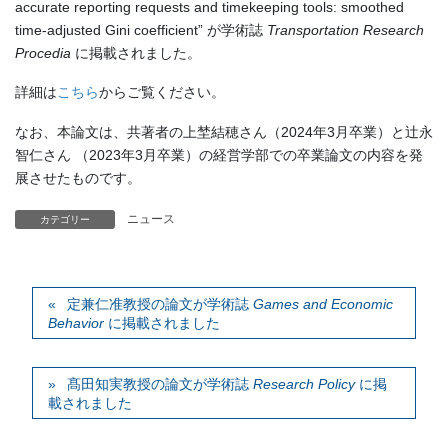
accurate reporting requests and timekeeping tools: smoothed
time-adjusted Gini coefficient” が学術誌
Transportation Research
Procedia
に掲載されました。
詳細は
こちら
からご覧ください。
なお、本論文は、共著者の上埜結穂さん（2024年3月卒業）と辻永
智仁さん （2023年3月卒業）の経営学部での卒業論文の内容を発
展させたものです。
ニュース
カテゴリー
定兼仁准教授の論文が学術誌
Games and Economic
Behavior
に掲載されました
髙田知実教授の論文が学術誌
Research Policy
に掲
載されました