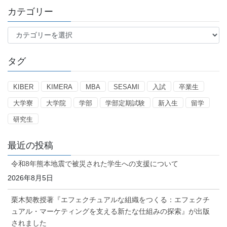
カテゴリー
カ
テ
ゴ
タグ
リ
ー
KIBER
KIMERA
MBA
SESAMI
入試
卒業生
大学寮
大学院
学部
学部定期試験
新入生
留学
研究生
最近の投稿
令和8年熊本地震で被災された学生への支援について
2026年8月5日
栗木契教授著『エフェクチュアルな組織をつくる：エフェクチ
ュアル・マーケティングを支える新たな仕組みの探索』が出版
されました