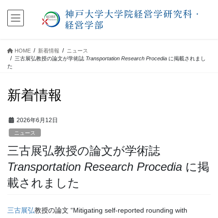
コ
ナ
ン
ビ
テ
ゲ
ン
ー
ツ
シ
HOME
新着情報
ニュース
に
ョ
三古展弘教授の論文が学術誌
Transportation Research Procedia
に掲載されまし
移
ン
た
動
に
移
新着情報
動
2026年6月12日
ニュース
三古展弘教授の論文が学術誌
Transportation Research Procedia
に掲
載されました
三古展弘
教授の論文 “Mitigating self-reported rounding with