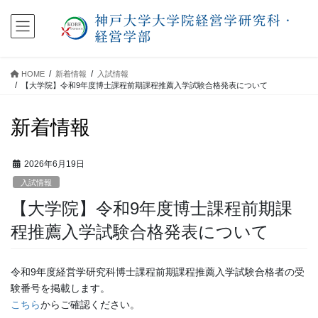
コ
ナ
ン
ビ
テ
ゲ
ン
ー
ツ
シ
HOME
新着情報
入試情報
に
ョ
【大学院】令和9年度博士課程前期課程推薦入学試験合格発表について
移
ン
動
に
新着情報
移
動
2026年6月19日
入試情報
【大学院】令和9年度博士課程前期課
程推薦入学試験合格発表について
令和9年度経営学研究科博士課程前期課程推薦入学試験合格者の受
験番号を掲載します。
こちら
からご確認ください。