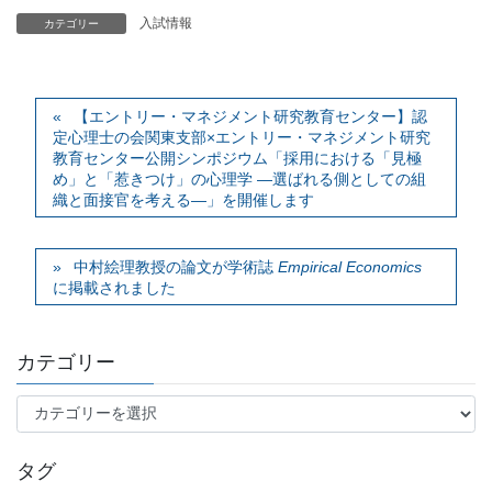
入試情報
カテゴリー
【エントリー・マネジメント研究教育センター】認
定心理士の会関東支部×エントリー・マネジメント研究
教育センター公開シンポジウム「採用における「見極
め」と「惹きつけ」の心理学 —選ばれる側としての組
織と面接官を考える—」を開催します
中村絵理教授の論文が学術誌
Empirical Economics
に掲載されました
カテゴリー
カ
テ
ゴ
タグ
リ