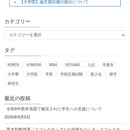
【大学院】論文題目届の提出について
カテゴリー
カ
テ
ゴ
タグ
リ
ー
KIBER
KIMERA
MBA
SESAMI
入試
卒業生
大学寮
大学院
学部
学部定期試験
新入生
留学
研究生
最近の投稿
令和8年熊本地震で被災された学生への支援について
2026年8月5日
栗木契教授著『エフェクチュアルな組織をつくる：エフェクチ