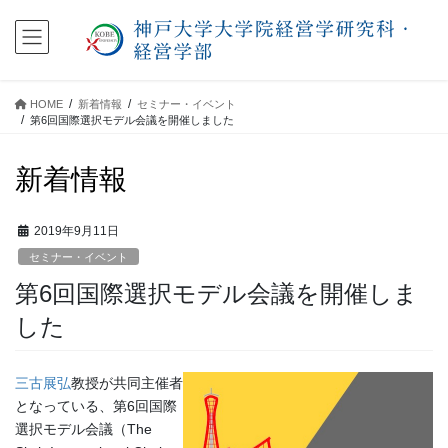
コ
ナ
ン
ビ
テ
ゲ
ン
ー
ツ
シ
HOME
新着情報
セミナー・イベント
に
ョ
第6回国際選択モデル会議を開催しました
移
ン
動
に
新着情報
移
動
2019年9月11日
セミナー・イベント
第6回国際選択モデル会議を開催しま
した
三古展弘
教授が共同主催者
となっている、第6回国際
選択モデル会議（The