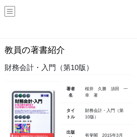
コ
ナ
ン
ビ
テ
ゲ
ン
ー
ツ
シ
HOME
教員の著書紹介
教員の著書紹介
財務会計・入門（第10版）
に
ョ
移
ン
教員の著書紹介
動
に
移
動
財務会計・入門（第10版）
著者
桜井 久勝 須田 一
名
幸 著
タイ
財務会計・入門（第
トル
10版）
出版
有斐閣 2015年3月