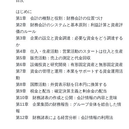
目次
はじめに
第1章 会計の種類と役割：財務会計の位置づけ
第2章 財務会計のシステムと基本原則：利益計算と資産評
価のルール
第3章 企業の設立と資金調達：必要な資金をどう調達する
か
第4章 仕入・生産活動：営業活動のスタートは仕入と生産
第5章 販売活動：売上の測定と代金回収
第6章 設備投資と研究開発：有形固定資産と無形固定資産
第7章 資金の管理と運用：本業をサポートする資金運用活
動
第8章 国際活動：外貨表示額を日本円に換算する
第9章 税金と配当：確定決算主義と剰余金の配当
第10章 財務諸表の作成と公開：会計情報の内容と意味
第11章 企業集団の財務報告：グループ全体を総合した情
報
第12章 財務諸表による経営分析：会計情報の利用法