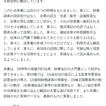
を総合的に解説しています。
このため本書には次の５つの特徴をもたせました。第１に、財務
諸表の項目別ではなく、企業の設立・生産・販売・設備投資な
ど、企業が営む活動ごとに区分して、それが決算書へ集約される
プロセスを解説しています。第２に、複式簿記の仕訳ではなく、
図表を使って説明しました。第３に、連結決算や外貨建取引な
ど、従来の入門書で省略されてきたトピックスも取り上げまし
た。第４に、決算書の作成プロセスだけでなく、利用方法も解説
しています。第５に、各項目の説明に際しては、可能な限り現実
の企業データを活用することにより、実感をもって読み進められ
るようにしました。
本書は、1998年の初版刊行以来、財務会計の入門書として好評を
得てきました。第10版では、(1)会社法の改正による監査等委員会
設置会社の導入、(2)個別財務諸表の簡素化、(3)修正国際基準の制
定への動き、(4)新連結会計基準の全面適用など、新しい会計基準
や法律改正を織り込んだ解説が主要な改訂内容です。また本書に
収録された実例データも、最新のものに更新しました。