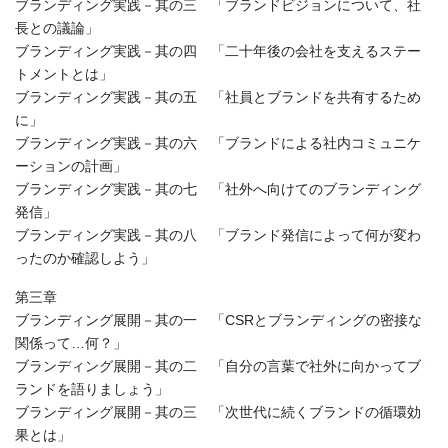
ブランディング実践－其の三 「ブランドビジョンについて、社
長との議論」
ブランディング実践－其の四 「二十年後の会社を支えるステー
トメントとは」
ブランディング実践－其の五 「社員とブランドを共有するため
に」
ブランディング実践－其の六 「ブランドによる社内コミュニケ
ーションの計画」
ブランディング実践－其の七 「社外へ向けてのブランディング
発信」
ブランディング実践－其の八 「ブランド発信によって何が変わ
ったのか確認しよう」
第三章
ブランディング展開－其の一 「CSRとブランディングの密接な
関係って…何？」
ブランディング展開－其の二 「自分の言葉で社外に向かってブ
ランドを語りましょう」
ブランディング展開－其の三 「次世代に続くブランドの循環効
果とは」