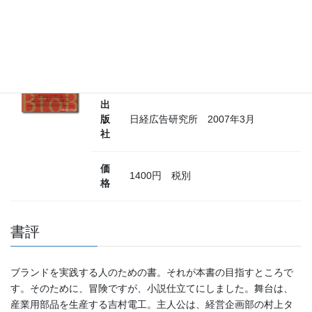
タ
コーポレートブランディング格闘
イ
記 B to Bブランディングの実践ス
ト
トーリー
ル
出
版
日経広告研究所 2007年3月
社
価
1400円 税別
格
書評
ブランドを実践する人のための書。それが本書の目指すところで
す。そのために、冒険ですが、小説仕立てにしました。舞台は、
産業用部品を生産する吉村電工。主人公は、経営企画部の村上タ