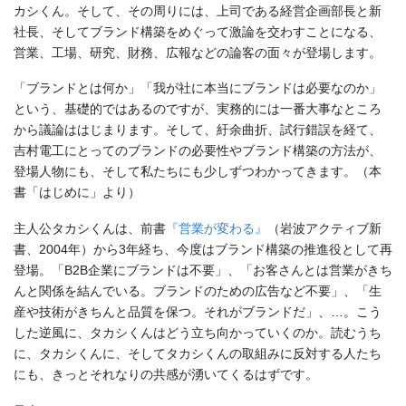
カシくん。そして、その周りには、上司である経営企画部長と新
社長、そしてブランド構築をめぐって激論を交わすことになる、
営業、工場、研究、財務、広報などの論客の面々が登場します。
「ブランドとは何か」「我が社に本当にブランドは必要なのか」
という、基礎的ではあるのですが、実務的には一番大事なところ
から議論ははじまります。そして、紆余曲折、試行錯誤を経て、
吉村電工にとってのブランドの必要性やブランド構築の方法が、
登場人物にも、そして私たちにも少しずつわかってきます。（本
書「はじめに」より）
主人公タカシくんは、前書
『営業が変わる』
（岩波アクティブ新
書、2004年）から3年経ち、今度はブランド構築の推進役として再
登場。「B2B企業にブランドは不要」、「お客さんとは営業がきち
んと関係を結んでいる。ブランドのための広告など不要」、「生
産や技術がきちんと品質を保つ。それがブランドだ」、…。こう
した逆風に、タカシくんはどう立ち向かっていくのか。読むうち
に、タカシくんに、そしてタカシくんの取組みに反対する人たち
にも、きっとそれなりの共感が湧いてくるはずです。