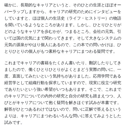
確かに、長期的なキャリアというと、そのひとの生涯とほぼオー
バーラップしますから、キャリアの研究のためにインタビューを
していますと、ほぼ個人の生活史（ライフ・ヒストリー）の物語
を聞いているようなところがあります。しかし、ひとりひとりが
どのようなキャリアを歩むかが、つまるところ、会社の元気、引
いては国の元気にまで関わってきます。そして大きなシステムの
元気の源泉がやはり個人にあるので、この本での問いかけは、ひ
とりひとりの個人がもつ素朴なキャリアにまつわる疑問です。
これまでキャリアの書籍をたくさん書いたり、翻訳したりしてき
ましたので、働くひとりひとりがよくとまどう実際の問いに、一
度、直面してみたいという気持ちがありました。応用学問である
経営学として組織行動を探求していますので、現実に役立つ研究
でありたいという強い希望がいつもあります。そこで、これまで
のキャリアについての内外の研究と自分の研究も踏まえつつ、人
びとがキャリアについて抱く疑問を解きほぐす試みが本書です。
解答がひとつあるわけではないので、問いに正解で答えるという
よりは、キャリアにまつわるいろんな問いに答えてみようとした
試みです。