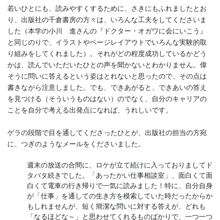
若いひとにも、読みやすくするために、さきにもふれましたとお
り、出版社の千倉書房の方々は、いろんな工夫をしてくださいま
した（本学の小川 進さんの『ドクター・オガワに会にいこう』
と同じのりで、イラストやページレイアウトでいろんな実験的取
り組みをしてくれました）。それがどの程度成功しているかどう
かは、読んでいただいたひとの声を聞かないとわかりません。偉
そうに問いに答えるという姿はとれないと思ったので、その点は
書きながら注意しました。でも、できあがると、できあいの答え
を見つける（そういうものはない）のでなく、自分のキャリアの
ことを自分で考える出発点になれば、うれしいです。
ゲラの段階で目を通してくださったひとが、出版社の担当の方宛
に、つぎのようなメールをくださいました。
週末の放送の合間に、ロケが立て続けに入っておりましてド
タバタ続きでした。「あったかい仕事相談室」、面白くて面
白くて電車の行き帰りで一気に読みました！特に、自分自身
が「仕事」を通しての生き方を模索していた時だったからか
もしれませんが、短く簡潔な問いに対する答えが、どれも
「なるほどな～」と思わせてくれるものばかりで、一つ一つ