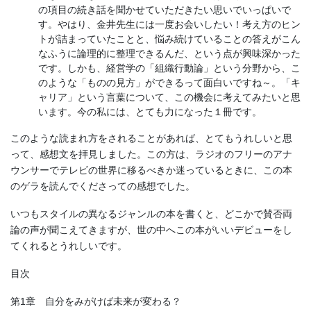
の項目の続き話を聞かせていただきたい思いでいっぱいで
す。やはり、金井先生には一度お会いしたい！考え方のヒン
トが詰まっていたことと、悩み続けていることの答えがこん
なふうに論理的に整理できるんだ、という点が興味深かった
です。しかも、経営学の「組織行動論」という分野から、こ
のような「ものの見方」ができるって面白いですね～。「キ
ャリア」という言葉について、この機会に考えてみたいと思
います。今の私には、とても力になった１冊です。
このような読まれ方をされることがあれば、とてもうれしいと思
って、感想文を拝見しました。この方は、ラジオのフリーのアナ
ウンサーでテレビの世界に移るべきか迷っているときに、この本
のゲラを読んでくださっての感想でした。
いつもスタイルの異なるジャンルの本を書くと、どこかで賛否両
論の声が聞こえてきますが、世の中へこの本がいいデビューをし
てくれるとうれしいです。
目次
第1章 自分をみがけば未来が変わる？