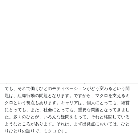
に、それを文学部の心理学や人間科学部でなく、経営学部・経営
学研究科に属しておこなっているのは、大半のひとが大半の時間
の行動をとる場所が、成人にとっては、働いている限り、会社だ
からです。だから、そのようなニュアンスで、モティベーション
やリーダーシップやキャリアなどといったテーマを研究・教育し
ています。
たとえば、一見するとマクロの、経営戦略や組織変革でも、戦略
をつくり実施するのはひとであり、組織が変わるというのは言葉
のあやで、結局は、組織にいる大半のひとの発想や行動が変わる
から組織が変わるのだという意味では、組織行動が重なってきま
す。また、人材マネジメントや管理会計などの制度の話をしてい
ても、それで働くひとのモティベーションがどう変わるという問
題は、組織行動の問題となります。ですから、マクロを支えるミ
クロという視点もあります。キャリアは、個人にとっても、経営
にとっても、また、社会にとっても、重要な問題となってきまし
た。多くのひとが、いろんな疑問をもって、それと格闘している
ようなところがあります。それは、まず出発点においては、ひと
りひとりの語りで、ミクロです。