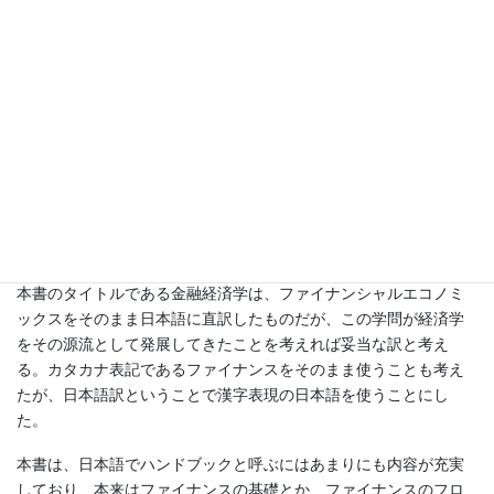
う証券投資論や資産価格理論と企業の財務の意志決定を扱うコー
ポレートファイナンスという大きな2つの流れの中で発展してき
た。本書が2巻からなるのもうなずける話である。本書の日本語タ
イトルである金融経済学という言葉は日本ではなじみが薄いかも
しれない。日本では、ファイナンスの一分野である金融工学が先
行した形で紹介され、ファイナンスを代表するような印象があ
る。しかし、実際ファイナンスが扱う分野は本書をみてもらえば
分かるが、金融工学だけではない。昨今、新聞紙上を賑わしてい
るM＆Aやコーポレートガバナンスは、ファイナンスの主要なトピ
ックのひとつである。
本書のタイトルである金融経済学は、ファイナンシャルエコノミ
ックスをそのまま日本語に直訳したものだが、この学問が経済学
をその源流として発展してきたことを考えれば妥当な訳と考え
る。カタカナ表記であるファイナンスをそのまま使うことも考え
たが、日本語訳ということで漢字表現の日本語を使うことにし
た。
本書は、日本語でハンドブックと呼ぶにはあまりにも内容が充実
しており、本来はファイナンスの基礎とか、ファイナンスのフロ