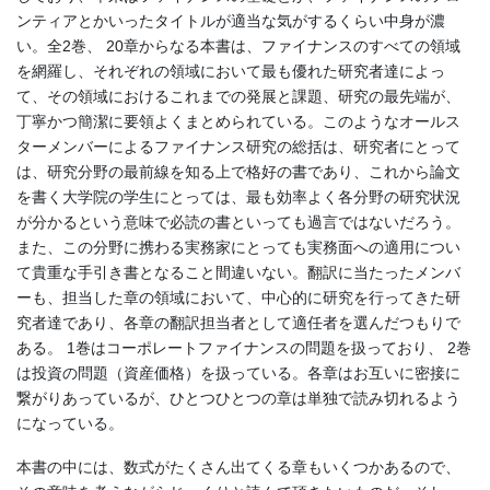
ンティアとかいったタイトルが適当な気がするくらい中身が濃
い。全2巻、 20章からなる本書は、ファイナンスのすべての領域
を網羅し、それぞれの領域において最も優れた研究者達によっ
て、その領域におけるこれまでの発展と課題、研究の最先端が、
丁寧かつ簡潔に要領よくまとめられている。このようなオールス
ターメンバーによるファイナンス研究の総括は、研究者にとって
は、研究分野の最前線を知る上で格好の書であり、これから論文
を書く大学院の学生にとっては、最も効率よく各分野の研究状況
が分かるという意味で必読の書といっても過言ではないだろう。
また、この分野に携わる実務家にとっても実務面への適用につい
て貴重な手引き書となること間違いない。翻訳に当たったメンバ
ーも、担当した章の領域において、中心的に研究を行ってきた研
究者達であり、各章の翻訳担当者として適任者を選んだつもりで
ある。 1巻はコーポレートファイナンスの問題を扱っており、 2巻
は投資の問題（資産価格）を扱っている。各章はお互いに密接に
繋がりあっているが、ひとつひとつの章は単独で読み切れるよう
になっている。
本書の中には、数式がたくさん出てくる章もいくつかあるので、