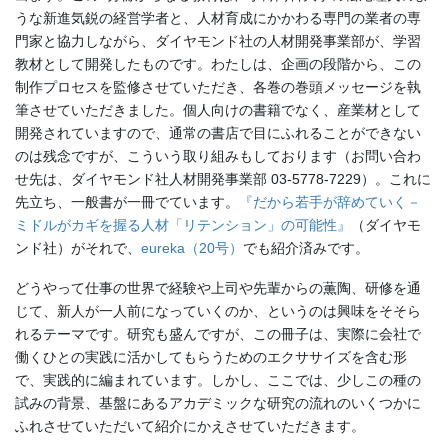
うな新進気鋭の経営学者と、人材育成にかかわる専門の業者の専
門家と協力しながら、ダイヤモンド社の人材開発事業部が、学習
教材として開発したものです。わたしは、企画の段階から、この
制作プロセスを監修させていただき、各巻の巻頭メッセージを執
筆させていただきました。個人向けの書籍でなく、産業材として
開発されていますので、通常の書店で目にふれることができない
のは残念ですが、こういう取り組みもしております（お問い合わ
せ先は、ダイヤモンド社人材開発事業部 03-5778-7229）。これに
先立ち、一般書が一冊でています。
『だから若手が辞めていく－
ミドルがカギを握る人材「リテンション」の可能性』
（ダイヤモ
ンド社）がそれで、
eureka（20号）
でも紹介済みです。
どうやって仕事の世界で経験や上司や先輩からの薫陶、研修を通
じて、新人が一人前になっていくのか、というのは興味をそそら
れるテーマです。研究も盛んですが、この冊子は、実際に会社で
働くひとの実践に活かしてもらうためのエクササイズを含む形
で、実践的に編まれています。しかし、ここでは、少しこの種の
試みの背景、基盤にあるアカデミックな研究の流れのいくつかに
ふれさせていただいて紹介にかえさせていただきます。