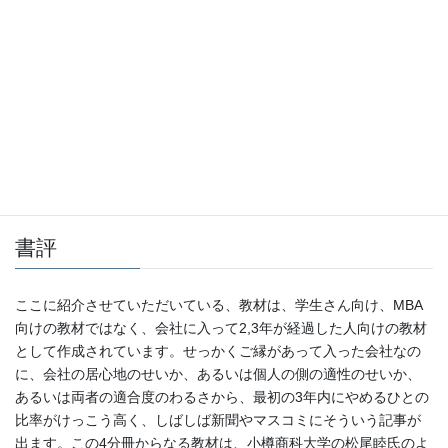
タ
イ
ザ・ファースト・ステップ
ト
「一人前の仕事力」
ル
出
版
ダイヤモンド社 2008年2月
社
書評
ここに紹介させていただいている、教材は、学生さん向け、MBA
向けの教材ではなく、会社に入って2,3年が経過した人向けの教材
として作成されています。せっかくご縁があって入った会社なの
に、会社の居心地のせいか、あるいは個人の側の適性のせいか、
あるいは両者の適合度のわるさから、最初の3年内にやめるひとの
比率がけっこう高く、しばしば新聞やマスコミにそういう記事が
出ます。この4分冊からなる教材は、小樽商科大学の松尾睦氏のよ