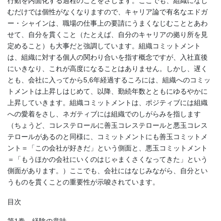
行動を内面化する過程のことをさします。ここでも、組織になじ
むだけでは個性がなくなりますので、キャリア論で有名なエドガ
ー・シャインは、職場の仕事上の要請にうまくなじむこととあわ
せて、自分を貫くこと（たとえば、自分のキャリアの拠り所を見
定めること）も大事だと強調しています。組織コミットメント
は、組織に対する個人の関わり合いを指す概念ですが、入社直後
にいきなり、これが高度になることはありません。しかし、遅く
とも、会社に入ってから5,6年経過するころには、組織へのコミッ
トメントは上昇しはじめて、以降、勤続年数とともにゆるやかに
上昇していきます。組織コミットメントは、ポジティブには組織
への愛着をさし、ネガティブには組織でのしがらみを指します
（ちょうど、コレステロールに善玉コレステロールと悪玉コレス
テロールがあるのと同様に、コミットメントにも善玉コミットメ
ント＝「この会社が好きだ」という側面と、悪玉コミットメント
＝「もうほかの会社にいくのはじゃまくさくなってきた」という
側面があります。）ここでも、会社にはなじみながら、自分とい
うものを貫くことの重要性が示唆されています。
目次