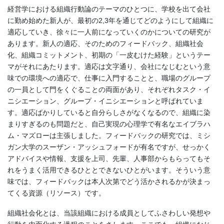
経営学における組織行動論のテーマのひとつに、学校を出て会社
に勤め始めた新人が、最初の2,3年を通じてどのようにして組織に
適応していき、徐々に一人前になっていくのかについての研究が
あります。新人の適応、そのためのフィードバック、組織社会
化、組織コミットメント、初期の「一皮むけた経験」というテー
マがそれにあたります。適応は文字通り、会社になじむという意
味での環境への適応で、仕事に入門することと、職場のグループ
の一員として門をくぐることの両面があり、それぞれタスク・イ
ニシエーション、グループ・イニシエーションと呼ばれていま
す。適応ばかりしていると自分らしさがなくなるので、組織に染
まりすぎるのも問題だと、自己実現の心理学で有名なエイブラハ
ム・マズローは主張しました。フィードバックの研究では、ミシ
ガン大学のスーザン・アッシュフォードが有名ですが、せっかく
アドバイスや情報、支援を上司、先輩、人事部からもらってもそ
れをうまく活用できるひととできないひとがいます。そういう意
味では、フィードバックは本人次第でどう活かされるかが決まっ
てくる資源（リソース）です。
組織社会化とは、当該組織における成員としてふさわしい発想や