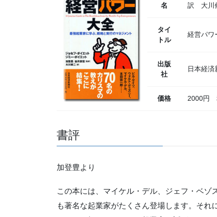
名
訳 大川
タイ
経営パワ
トル
出版
日本経済新
社
価格
2000円
書評
加登豊より
この本には、マイケル・デル、ジェフ・ベゾ
も著名な起業家がたくさん登場します。それ