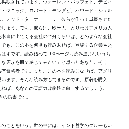
ん掲載されています。ウォーレン・バッフェト、デビィ
イ・クロック、ロバート・モンダビ、ハワード・シュル
ス、テッド・ターナー．．． 彼らが作って成長させた
でしょう。でも、彼らは、欧米人、とりわけアメリカ人
た本書に出てくる会社の半分くらいは、どのような会社
。でも、この本を何度も読み返せば、登場する企業や起
はずです。読み始めて100ぺージも読み進まないうち
んな店かを肌で感じてみたい」と思ったあなた。そう、
る有資格者です。また、この本を読みこなせば、アメリ
思います。そんな読み方もできるのです。原著を購入
えれば、あなたの英語力は格段に向上するでしょう。
1%の良書です。
人のことをいう。世の中には、インド哲学のグルーもい