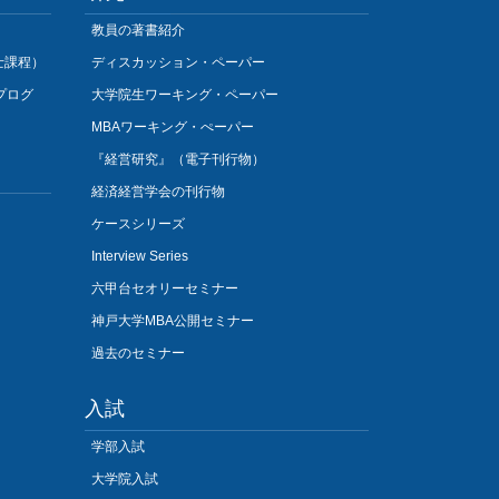
教員の著書紹介
士課程）
ディスカッション・ペーパー
プログ
大学院生ワーキング・ペーパー
MBAワーキング・ぺーパー
『経営研究』（電子刊行物）
経済経営学会の刊行物
ケースシリーズ
Interview Series
六甲台セオリーセミナー
神戸大学MBA公開セミナー
過去のセミナー
入試
学部入試
大学院入試