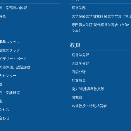
長・学部長の挨拶
経営学部
特色
大学院経営学研究科 経営学専攻（博
専門職大学院 現代経営学専攻（MBA
ラム）
事務スタッフ
教員
成室スタッフ
経営学分野
イザリー・ボード
会計学分野
外部評価、認証評価
商学分野
内センター
配置教員
義
協力/連携講座教員等
究・受託研究
研究員
集
名誉教授・特別功労者
クセス
合わせ