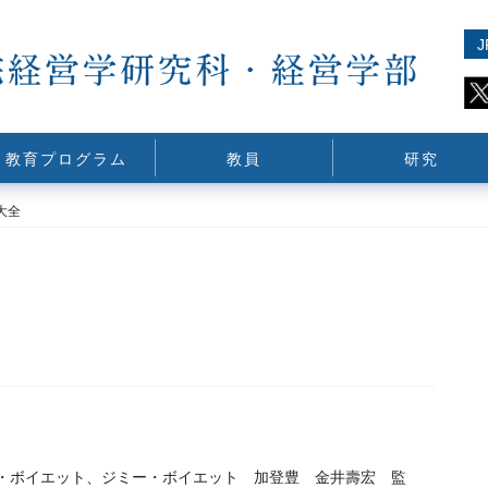
J
教育プログラム
教員
研究
大全
・ボイエット、ジミー・ボイエット 加登豊 金井壽宏 監