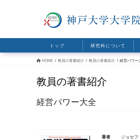
コ
ナ
ン
ビ
テ
ゲ
ン
ー
ツ
シ
に
ョ
トップ
研究科について
移
ン
動
に
HOME
教員の著書紹介
教員の著書紹介
経営パワー
移
動
教員の著書紹介
経営パワー大全
著者
ジョセフ