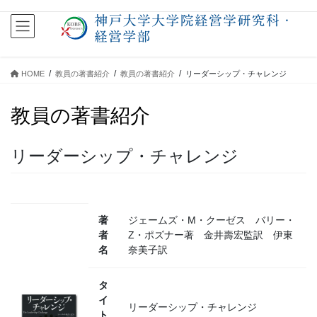
コ
ナ
ン
ビ
テ
ゲ
ン
ー
ツ
シ
HOME
教員の著書紹介
教員の著書紹介
リーダーシップ・チャレンジ
に
ョ
移
ン
教員の著書紹介
動
に
移
動
リーダーシップ・チャレンジ
著
ジェームズ・M・クーゼス バリー・
者
Z・ポズナー著 金井壽宏監訳 伊東
名
奈美子訳
タ
イ
リーダーシップ・チャレンジ
ト