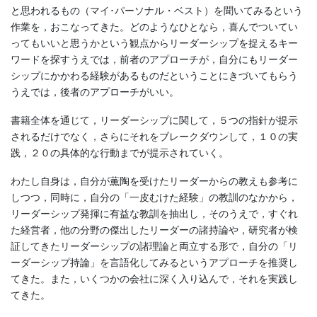
と思われるもの（マイ･パーソナル・ベスト）を聞いてみるという
作業を，おこなってきた。どのようなひとなら，喜んでついてい
ってもいいと思うかという観点からリーダーシップを捉えるキー
ワードを探すうえでは，前者のアプローチが，自分にもリーダー
シップにかかわる経験があるものだということにきづいてもらう
うえでは，後者のアプローチがいい。
書籍全体を通じて，リーダーシップに関して，５つの指針が提示
されるだけでなく，さらにそれをブレークダウンして，１０の実
践，２０の具体的な行動までが提示されていく。
わたし自身は，自分が薫陶を受けたリーダーからの教えも参考に
しつつ，同時に，自分の「一皮むけた経験」の教訓のなかから，
リーダーシップ発揮に有益な教訓を抽出し，そのうえで，すぐれ
た経営者，他の分野の傑出したリーダーの諸持論や，研究者が検
証してきたリーダーシップの諸理論と両立する形で，自分の「リ
ーダーシップ持論」を言語化してみるというアプローチを推奨し
てきた。また，いくつかの会社に深く入り込んで，それを実践し
てきた。