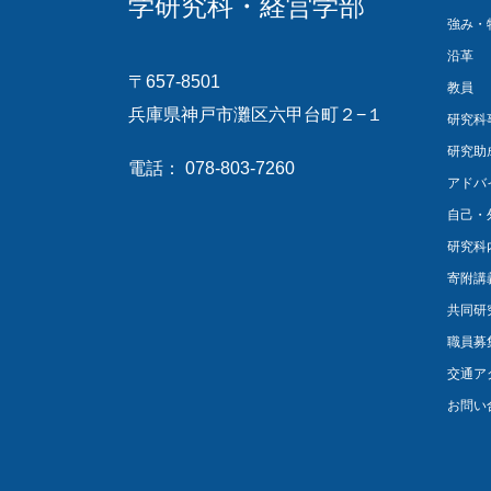
学研究科・経営学部
強み・
沿革
〒657-8501
教員
兵庫県神戸市灘区六甲台町２−１
研究科
研究助
電話： 078-803-7260
アドバ
自己・
研究科
寄附講
共同研
職員募
交通ア
お問い