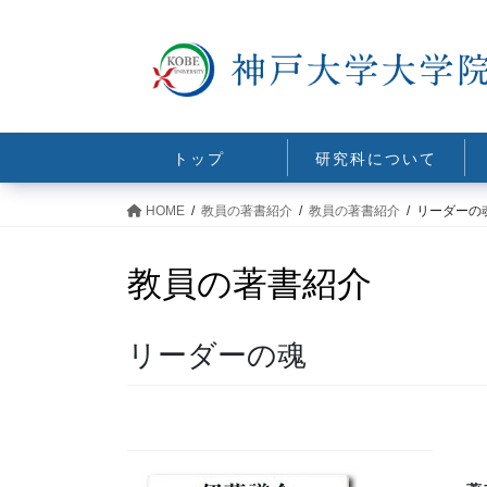
コ
ナ
ン
ビ
テ
ゲ
ン
ー
ツ
シ
に
ョ
トップ
研究科について
移
ン
動
に
HOME
教員の著書紹介
教員の著書紹介
リーダーの
移
動
教員の著書紹介
リーダーの魂