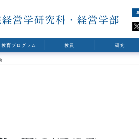
J
教育プログラム
教員
研究
魂