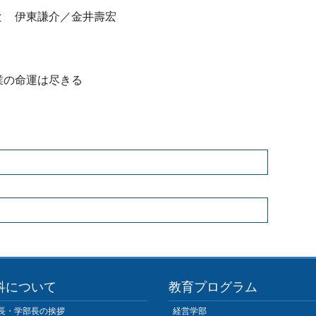
と 伊東謙介／金井壽宏
業の命運は尽きる
科について
教育プログラム
長・学部長の挨拶
経営学部