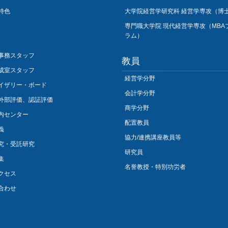
特色
大学院経営学研究科 経営学専攻（博
専門職大学院 現代経営学専攻（MBA
ラム）
事務スタッフ
教員
成室スタッフ
経営学分野
イザリー・ボード
会計学分野
外部評価、認証評価
商学分野
内センター
配置教員
義
協力/連携講座教員等
究・受託研究
研究員
集
名誉教授・特別功労者
クセス
合わせ