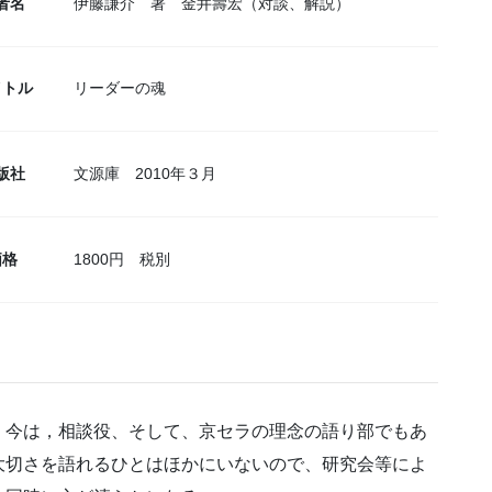
者名
伊藤謙介 著 金井壽宏（対談、解説）
イトル
リーダーの魂
版社
文源庫 2010年３月
価格
1800円 税別
、今は，相談役、そして、京セラの理念の語り部でもあ
大切さを語れるひとはほかにいないので、研究会等によ