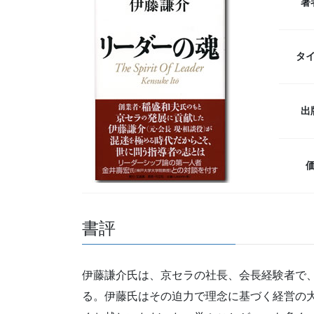
著
タ
出
書評
伊藤謙介氏は、京セラの社長、会長経験者で
る。伊藤氏はその迫力で理念に基づく経営の