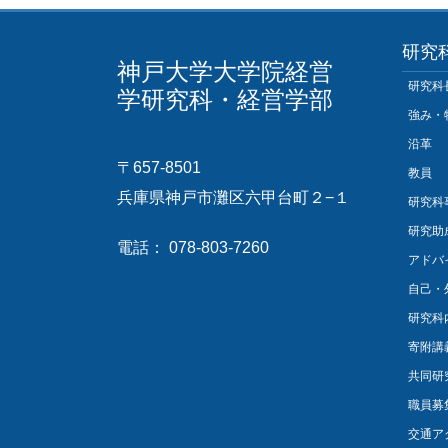
研究
神戸大学大学院経営
研究科
学研究科・経営学部
強み・
沿革
〒657-8501
教員
兵庫県神戸市灘区六甲台町２−１
研究科
研究助
電話： 078-803-7260
アドバ
自己・
研究科
寄附講
共同研
職員募
交通ア