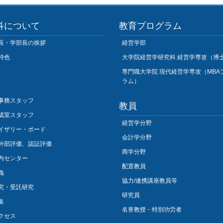
科について
教育プログラム
長・学部長の挨拶
経営学部
特色
大学院経営学研究科 経営学専攻（博
専門職大学院 現代経営学専攻（MBA
ラム）
事務スタッフ
教員
成室スタッフ
経営学分野
イザリー・ボード
会計学分野
外部評価、認証評価
商学分野
内センター
配置教員
義
協力/連携講座教員等
究・受託研究
研究員
集
名誉教授・特別功労者
クセス