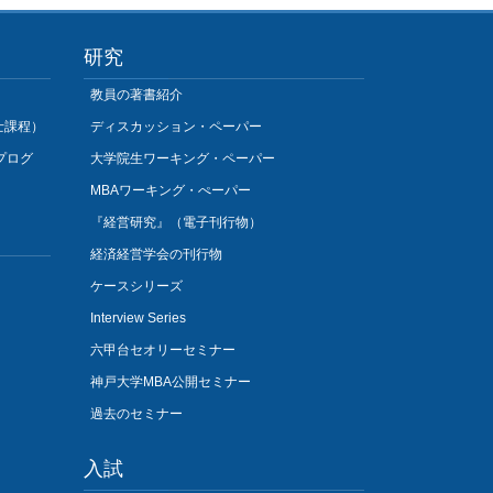
研究
教員の著書紹介
士課程）
ディスカッション・ペーパー
プログ
大学院生ワーキング・ペーパー
MBAワーキング・ぺーパー
『経営研究』（電子刊行物）
経済経営学会の刊行物
ケースシリーズ
Interview Series
六甲台セオリーセミナー
神戸大学MBA公開セミナー
過去のセミナー
入試