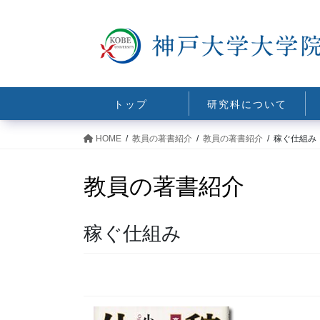
コ
ナ
ン
ビ
テ
ゲ
ン
ー
ツ
シ
に
ョ
トップ
研究科について
移
ン
動
に
HOME
教員の著書紹介
教員の著書紹介
稼ぐ仕組み
移
動
教員の著書紹介
稼ぐ仕組み