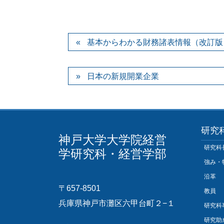
基本からわかる財務諸表情報（改訂版
日本の新規開業企業
研究
神戸大学大学院経営
研究科
学研究科・経営学部
強み・
沿革
〒657-8501
教員
兵庫県神戸市灘区六甲台町２−１
研究科
研究助