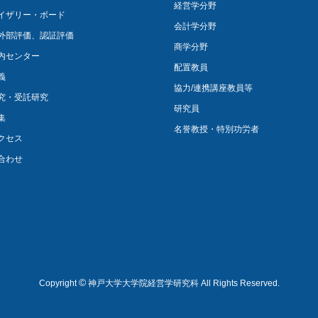
経営学分野
イザリー・ボード
会計学分野
外部評価、認証評価
商学分野
内センター
配置教員
義
協力/連携講座教員等
究・受託研究
研究員
集
名誉教授・特別功労者
クセス
合わせ
©
Copyright
神戸大学大学院経営学研究科 All Rights Reserved.