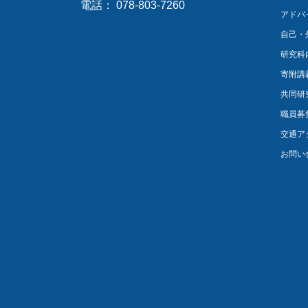
電話： 078-803-7260
アドバ
自己・
研究科
寄附講
共同研
職員募
交通ア
お問い