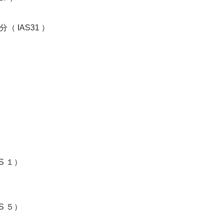
 IAS31 ）
S １）
S ５）