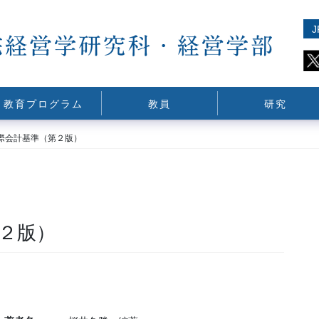
J
教育プログラム
教員
研究
際会計基準（第２版）
２版）