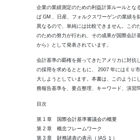
企業の業績測定のための利益計算ルールとな
ば GM 、日産、フォルクスワーゲンの業績
異なるので、単純には比較できません。この
のための努力が行われ、その成果が国際会計基準（
から）として発表されています。
会計基準の覇権を握ってきたアメリカに対抗して
の採用を求めるとともに、 2007 年にはＥ
大しようとしています。本書は、このように
務報告基準を、要点整理、キーワード、演習
目次
第 1 章 国際会計基準審議会の概要
第 2 章 概念フレームワーク
第 3 章 財務諸表の表示（ IAS １）