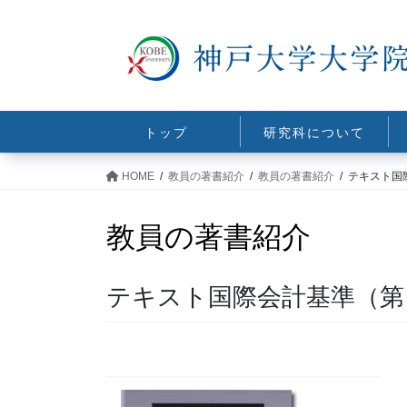
コ
ナ
ン
ビ
テ
ゲ
ン
ー
ツ
シ
に
ョ
トップ
研究科について
移
ン
動
に
HOME
教員の著書紹介
教員の著書紹介
テキスト国
移
動
教員の著書紹介
テキスト国際会計基準（第