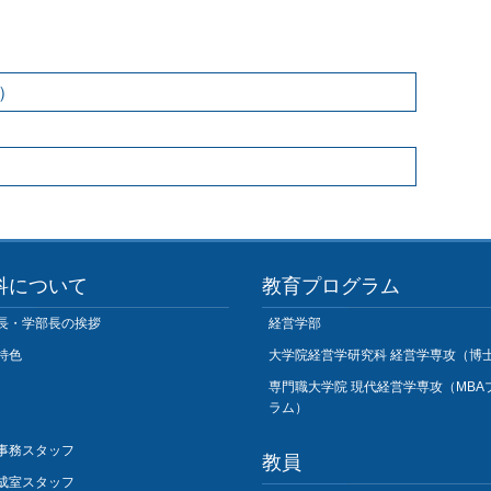
）
科について
教育プログラム
長・学部長の挨拶
経営学部
特色
大学院経営学研究科 経営学専攻（博
専門職大学院 現代経営学専攻（MBA
ラム）
事務スタッフ
教員
成室スタッフ