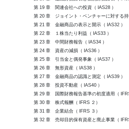
第 19 章 関連会社への投資（ IAS28 ）
第 20 章 ジョイント・ベンチャーに対する持分（
第 21 章 金融商品の表示と開示（ IAS32 ）
第 22 章 １株当たり利益（ IAS33 ）
第 23 章 中間財務報告（ IAS34 ）
第 24 章 資産の減損（ IAS36 ）
第 25 章 引当金と偶発事象（ IAS37 ）
第 26 章 無形資産（ IAS38 ）
第 27 章 金融商品の認識と測定（ IAS39 ）
第 28 章 投資不動産（ IAS40 ）
第 29 章 国際財務報告基準の初度適用（ IFR
第 30 章 株式報酬（ IFRS ２）
第 31 章 企業結合（ IFRS ３）
第 32 章 売却目的保有資産と廃止事業（ IFR