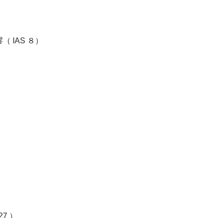
）
 IAS ８）
7 ）