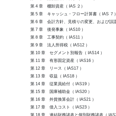
第 4 章 棚卸資産（ IAS ２）
第 5 章 キャッシュ・フロー計算書（ IAS ７
第 6 章 会計方針、見積りの変更、および誤謬（
第 7 章 後発事象（ IAS10 ）
第 8 章 工事契約（ IAS11 ）
第 9 章 法人所得税（ IAS12 ）
第 10 章 セグメント別報告（ IAS14 ）
第 11 章 有形固定資産（ IAS16 ）
第 12 章 リース（ IAS17 ）
第 13 章 収益（ IAS18 ）
第 14 章 従業員給付（ IAS19 ）
第 15 章 国庫補助金（ IAS20 ）
第 16 章 外貨換算会計（ IAS21 ）
第 17 章 借入コスト（ IAS23 ）
第 18 章 連結財務諸表と個別財務諸表（ IAS2