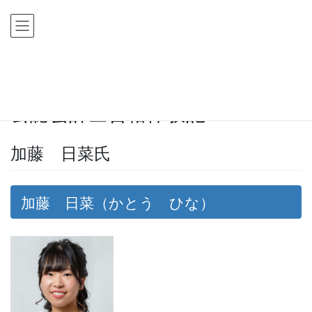
コ
ナ
ン
ビ
テ
ゲ
ン
ー
ツ
シ
HOME
公認会計士合格体験記
加藤 日菜氏
に
ョ
移
ン
公認会計士合格体験記
動
に
移
動
加藤 日菜氏
加藤 日菜（かとう ひな）