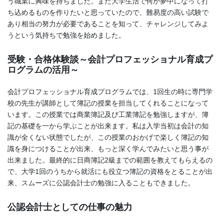
う職業に興味を持ちました。また大学生活で何か夢中になって打
ち込めるものを作りたいと思っていたので、難易度の高い試験で
あり相当の努力が必要であることを知って、チャレンジしてみよ
うという気持ちで勉強を始めました。
受験・合格体験談～会計プロフェッショナル育成プ
ログラムの活用～
会計プロフェッショナル育成プログラムでは、1回生の時に専門学
校の先生が講師として簿記の授業を担当してくれることになって
います。この授業では商業簿記及び工業簿記を勉強しますが、簿
記の基礎を一から学ぶことが出来ます。私は入学当初は会計の知
識が全くない状態でしたが、この授業のおかげで楽しく簿記の知
識を身につけることが出来、もっと深く学んでみたいと思う事が
出来ました。最終的に日商簿記2級までの範囲を教えてもらえるの
で、大学1回のうちから就活にも役立つ簿記の資格をとることが出
来、スムーズに公認会計士の勉強に入ることもできました。
公認会計士としての仕事の魅力