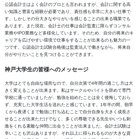
公認会計士はよく会計のプロとも言われますが、会計に関する高
い知識と豊富な経験が必要であり、責任感も非常に大きい仕事で
す。しかしその分大きなやりがいを感じることの出来る職業でも
あります。また現在、会計士の仕事は会計監査に限らずコンサル
業務やIPO業務など多様化しています。そのため、自分の将来のキ
ャリアを広げやすい環境で仕事をすることが出来るのも魅力の一
つです。公認会計士試験合格後は監査法人で働きながら、将来自
分がやりたいことを見つけることができます。
神戸大学生の皆様へのメッセージ
大学はとても自由な場所なので、自分次第で4年間の過ごし方は大
きく変えることが出来ます。私はサークルやバイトを辞めて専門
学校に通っていましたが、勉強を始めたことは全く後悔しておら
ず、充実した大学生活を送れたと感じています。1年半の間、朝早
くから夜遅くまで勉強に打ち込むことで自分自身を大きく成長さ
せることが出来ただけでなく、多くの尊敬できる先生やいつも刺
激をくれる素敵な仲間に出会うことが出来ました。会計士試験は
辛いことも沢山ありますが、それ以上に得られるものが大きな資