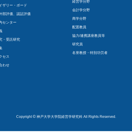
経営学分野
イザリー・ボード
会計学分野
外部評価、認証評価
商学分野
内センター
配置教員
義
協力/連携講座教員等
究・受託研究
研究員
集
名誉教授・特別功労者
クセス
合わせ
©
Copyright
神戸大学大学院経営学研究科 All Rights Reserved.