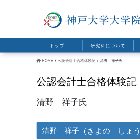
コ
ナ
ン
ビ
テ
ゲ
ン
ー
ツ
シ
に
ョ
トップ
研究科について
移
ン
動
に
HOME
公認会計士合格体験記
清野 祥子氏
移
動
公認会計士合格体験記
清野 祥子氏
清野 祥子（きよの しょ