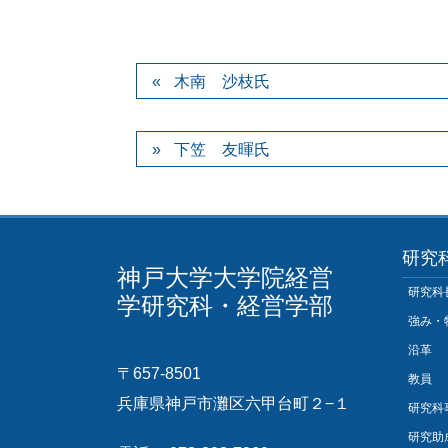
木南 沙枝氏
下笠 友暉氏
研究
神戸大学大学院経営
研究科
学研究科・経営学部
強み・
沿革
〒657-8501
教員
兵庫県神戸市灘区六甲台町２−１
研究科
研究助