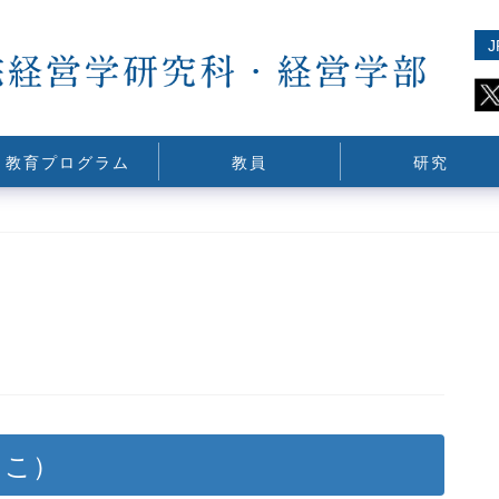
J
教育プログラム
教員
研究
うこ）