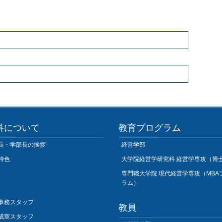
科について
教育プログラム
長・学部長の挨拶
経営学部
特色
大学院経営学研究科 経営学専攻（博
専門職大学院 現代経営学専攻（MBA
ラム）
事務スタッフ
教員
成室スタッフ