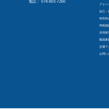
電話： 078-803-7260
アドバ
自己・
研究科
寄附講
共同研
職員募
交通ア
お問い