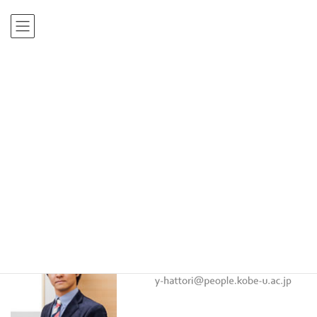
コ
ナ
ン
ビ
テ
ゲ
ン
ー
ツ
シ
HOME
教員
服部 泰宏
に
ョ
移
ン
教員
動
に
移
動
服部 泰宏
服部 泰宏
はっとり やすひろ
教授
博士（経営学）（神戸大学）