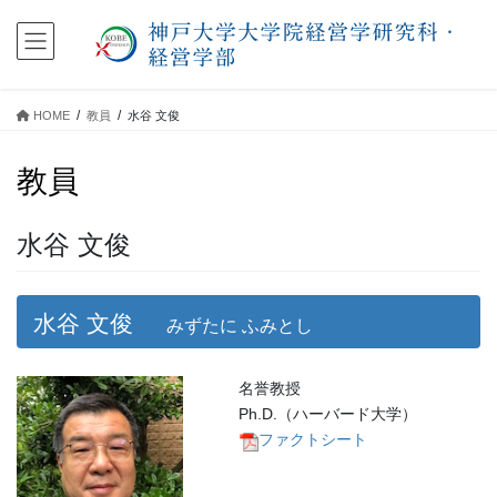
コ
ナ
ン
ビ
テ
ゲ
ン
ー
ツ
シ
HOME
教員
水谷 文俊
に
ョ
移
ン
教員
動
に
移
動
水谷 文俊
水谷 文俊
みずたに ふみとし
名誉教授
Ph.D.（ハーバード大学）
ファクトシート