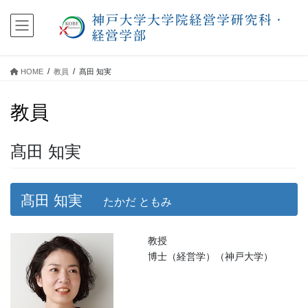
コ
ナ
ン
ビ
テ
ゲ
ン
ー
ツ
シ
HOME
教員
髙田 知実
に
ョ
移
ン
教員
動
に
移
動
髙田 知実
髙田 知実
たかだ ともみ
教授
博士（経営学）（神戸大学）