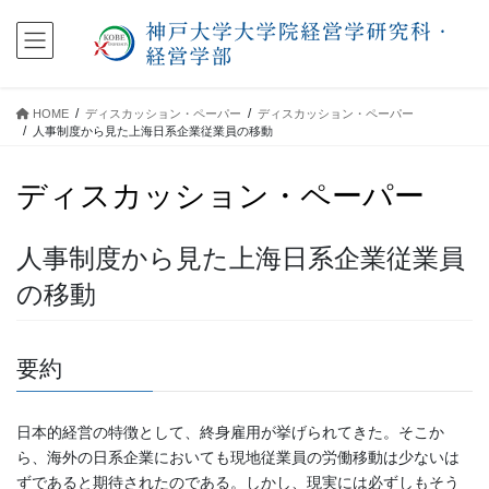
コ
ナ
ン
ビ
テ
ゲ
ン
ー
ツ
シ
HOME
ディスカッション・ペーパー
ディスカッション・ペーパー
に
ョ
人事制度から見た上海日系企業従業員の移動
移
ン
動
に
ディスカッション・ペーパー
移
動
人事制度から見た上海日系企業従業員
の移動
要約
日本的経営の特徴として、終身雇用が挙げられてきた。そこか
ら、海外の日系企業においても現地従業員の労働移動は少ないは
ずであると期待されたのである。しかし、現実には必ずしもそう