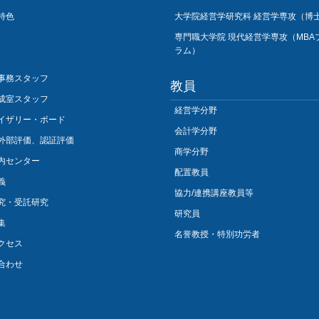
特色
大学院経営学研究科 経営学専攻（博
専門職大学院 現代経営学専攻（MBA
ラム）
事務スタッフ
教員
成室スタッフ
経営学分野
イザリー・ボード
会計学分野
外部評価、認証評価
商学分野
内センター
配置教員
義
協力/連携講座教員等
究・受託研究
研究員
集
名誉教授・特別功労者
クセス
合わせ