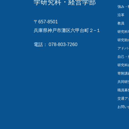
学研究科・経営学部
強み・
沿革
〒657-8501
教員
兵庫県神戸市灘区六甲台町２−１
研究科
研究助
電話： 078-803-7260
アドバ
自己・
研究科
寄附講
共同研
職員募
交通ア
お問い