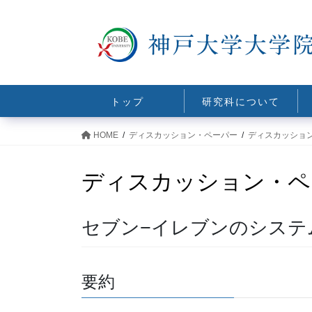
コ
ナ
ン
ビ
テ
ゲ
ン
ー
ツ
シ
に
ョ
トップ
研究科について
移
ン
動
に
HOME
ディスカッション・ペーパー
ディスカッショ
移
動
ディスカッション・ペ
セブン−イレブンのシステ
要約