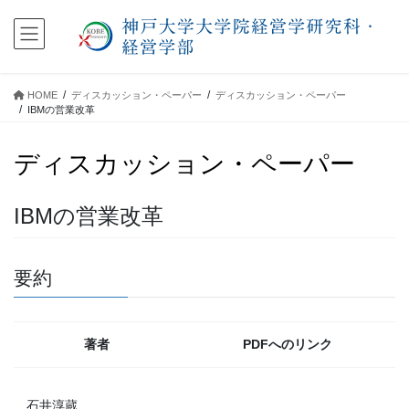
コ
ナ
ン
ビ
テ
ゲ
ン
ー
ツ
シ
HOME
ディスカッション・ペーパー
ディスカッション・ペーパー
に
ョ
IBMの営業改革
移
ン
動
に
ディスカッション・ペーパー
移
動
IBMの営業改革
要約
著者
PDFへのリンク
石井淳蔵