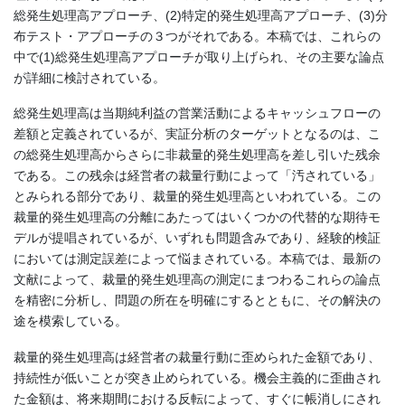
総発生処理高アプローチ、(2)特定的発生処理高アプローチ、(3)分
布テスト・アプローチの３つがそれである。本稿では、これらの
中で(1)総発生処理高アプローチが取り上げられ、その主要な論点
が詳細に検討されている。
総発生処理高は当期純利益の営業活動によるキャッシュフローの
差額と定義されているが、実証分析のターゲットとなるのは、こ
の総発生処理高からさらに非裁量的発生処理高を差し引いた残余
である。この残余は経営者の裁量行動によって「汚されている」
とみられる部分であり、裁量的発生処理高といわれている。この
裁量的発生処理高の分離にあたってはいくつかの代替的な期待モ
デルが提唱されているが、いずれも問題含みであり、経験的検証
においては測定誤差によって悩まされている。本稿では、最新の
文献によって、裁量的発生処理高の測定にまつわるこれらの論点
を精密に分析し、問題の所在を明確にするとともに、その解決の
途を模索している。
裁量的発生処理高は経営者の裁量行動に歪められた金額であり、
持続性が低いことが突き止められている。機会主義的に歪曲され
た金額は、将来期間における反転によって、すぐに帳消しにされ