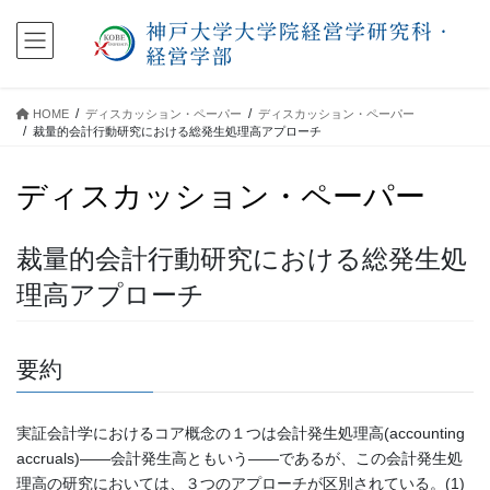
コ
ナ
ン
ビ
テ
ゲ
ン
ー
ツ
シ
HOME
ディスカッション・ペーパー
ディスカッション・ペーパー
に
ョ
裁量的会計行動研究における総発生処理高アプローチ
移
ン
動
に
ディスカッション・ペーパー
移
動
裁量的会計行動研究における総発生処
理高アプローチ
要約
実証会計学におけるコア概念の１つは会計発生処理高(accounting
accruals)——会計発生高ともいう——であるが、この会計発生処
理高の研究においては、３つのアプローチが区別されている。(1)