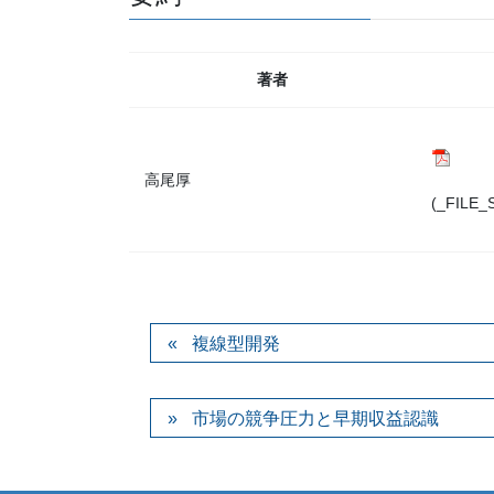
著者
高尾厚
(_FILE_
複線型開発
市場の競争圧力と早期収益認識