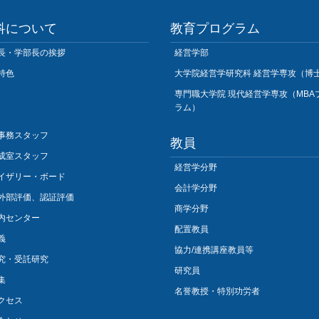
科について
教育プログラム
長・学部長の挨拶
経営学部
特色
大学院経営学研究科 経営学専攻（博
専門職大学院 現代経営学専攻（MBA
ラム）
事務スタッフ
教員
成室スタッフ
経営学分野
イザリー・ボード
会計学分野
外部評価、認証評価
商学分野
内センター
配置教員
義
協力/連携講座教員等
究・受託研究
研究員
集
名誉教授・特別功労者
クセス