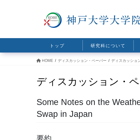
コ
ナ
ン
ビ
テ
ゲ
ン
ー
ツ
シ
に
ョ
トップ
研究科について
移
ン
動
に
HOME
ディスカッション・ペーパー
ディスカッショ
移
動
ディスカッション・ペ
Some Notes on the Weather
Swap in Japan
要約