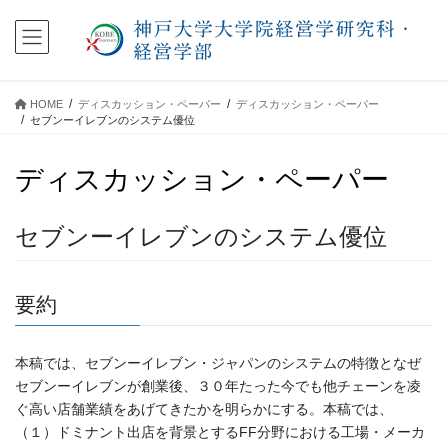
コ
ナ
ン
ビ
テ
ゲ
ン
ー
ツ
シ
HOME
ディスカッション・ペーパー
ディスカッション・ペーパー
に
ョ
セブンーイレブンのシステム優位
移
ン
動
に
ディスカッション・ペーパー
移
動
セブンーイレブンのシステム優位
要約
本稿では、セブンーイレブン・ジャパンのシステムの特徴となぜ
セブンーイレブンが創業後、３０年たった今でも他チェーンを凌
ぐ高い店舗業績をあげてきたかを明らかにする。本稿では、
（１）ドミナント出店を背景とするFF分野における工場・メーカ