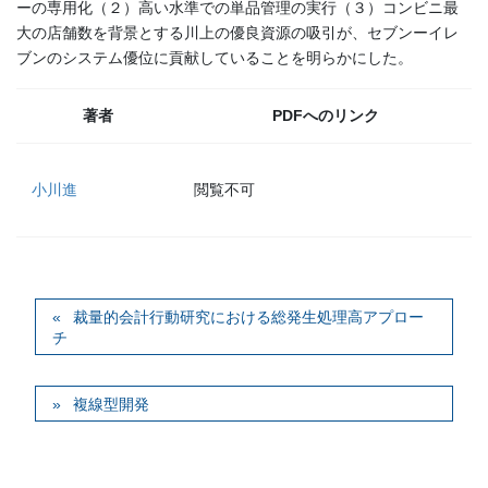
ーの専用化（２）高い水準での単品管理の実行（３）コンビニ最
大の店舗数を背景とする川上の優良資源の吸引が、セブンーイレ
ブンのシステム優位に貢献していることを明らかにした。
著者
PDFへのリンク
小川進
閲覧不可
裁量的会計行動研究における総発生処理高アプロー
チ
複線型開発