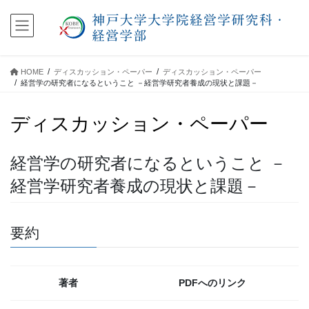
コ
ナ
ン
ビ
テ
ゲ
ン
ー
ツ
シ
HOME
ディスカッション・ペーパー
ディスカッション・ペーパー
に
ョ
経営学の研究者になるということ －経営学研究者養成の現状と課題－
移
ン
動
に
ディスカッション・ペーパー
移
動
経営学の研究者になるということ －
経営学研究者養成の現状と課題－
要約
著者
PDFへのリンク