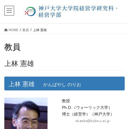
コ
ナ
ン
ビ
テ
ゲ
ン
ー
ツ
シ
HOME
教員
上林 憲雄
に
ョ
移
ン
教員
動
に
移
動
上林 憲雄
上林 憲雄
かんばやし のりお
教授
Ph.D.（ウォーリック大学）
博士（経営学）（神戸大学）