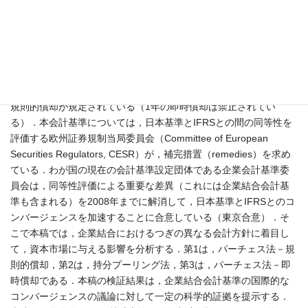
の適用時には，1年を含む裁量的な期間でのれんを償却することが
可能であった．そこで企業会計審議会は，3年を超える審議を経
て，2003年10月末に「企業結合に係る会計基準」を公表した．本
会計基準では，IFRS・SFASで禁止されている持分プーリング法の
適用が一定の条件の下で許容されるとともに，パーチェス法適用
時に認識されたのれんについてもIFRS・FASと異なり20年以内の
規則的償却が規定されている（1年の即時償却は禁止されてい
る）．本会計基準については，日本基準とIFRSとの間の同等性を
評価する欧州証券規制当局委員会（Committee of European
Securities Regulators, CESR）が，補完措置（remedies）を求め
ている．わが国の現在の会計基準設定団体である企業会計基準委
員会は，同等性評価による重要な差異（これには企業結合会計基
準も含まれる）を2008年までに解消して，日本基準とIFRSとのコ
ンバージェンスを加速することに合意している（東京合意）．そ
こで本稿では，企業結合におけるつぎの異なる会計方針に着目し
て，資本市場に与える影響を分析する．第1は，パーチェス法－規
則的償却，第2は，持分プーリング法，第3は，パーチェス法－即
時償却である．本稿の検証結果は，企業結合会計基準の国際的な
コンバージェンスの議論に対して一定の科学的証拠を提示する．