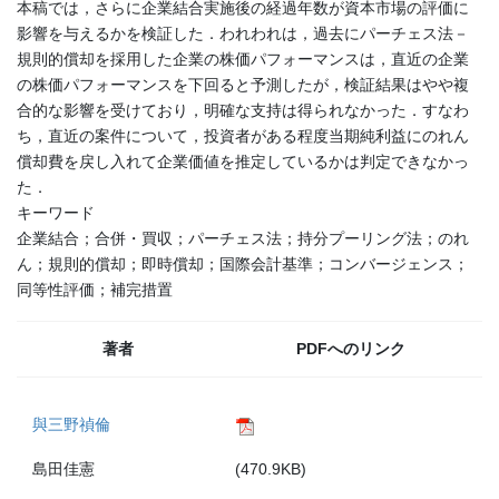
本稿では，さらに企業結合実施後の経過年数が資本市場の評価に
影響を与えるかを検証した．われわれは，過去にパーチェス法－
規則的償却を採用した企業の株価パフォーマンスは，直近の企業
の株価パフォーマンスを下回ると予測したが，検証結果はやや複
合的な影響を受けており，明確な支持は得られなかった．すなわ
ち，直近の案件について，投資者がある程度当期純利益にのれん
償却費を戻し入れて企業価値を推定しているかは判定できなかっ
た．
キーワード
企業結合；合併・買収；パーチェス法；持分プーリング法；のれ
ん；規則的償却；即時償却；国際会計基準；コンバージェンス；
同等性評価；補完措置
著者
PDFへのリンク
與三野禎倫
島田佳憲
(470.9KB)