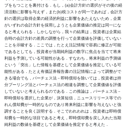
ブをもつことを裏付ける．もし，(a)会計方針の選択がその後の経
済活動に影響を与えず，また(b)税コストが同一であれば，会計方
針の選択は取得企業の経済的利益に影響をあたえないため，企業
がいずれの会計方針を採用しようとも企業価値の推定は同一にな
ると考えられる．しかしながら，我々の結果は，投資者は企業結
合時の会計方針の差異の調整を行って企業価値を評価していない
ことを示唆する．ここでは，たとえ注記情報で容易に修正が可能
であるとしても，投資者が当期純利益の数字に焦点を当てて将来
利益を予測している可能性がある．すなわち，将来利益の予測値
という「突出」した情報を基礎として企業価値を推定している可
能性がある．たとえ有価証券報告書の注記情報によって調整がで
きる場合でも，パーチェス法－即時償却を除いては，投資者は持
分プーリング法とパーチェス法の相違を調整して企業価値を評価
していないと考えられるのである．この推論は，パーチェス法－
即時償却を選択した企業が，決算短信，ニュースリリース等での
れん償却費が一時的なものであり将来利益に影響を与えないと強
調することを良く説明する．そこでわれわれは，投資者は即時償
却費を一時的な項目であると考え，即時償却費を戻し入れた当期
純利益の数値を基礎として企業価値を推定すると考えた．