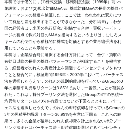
本稿では予備的に，(1)株式交換・移転制度創設（1999年）前 vs.
創設後，および(2)現金対価M&A vs. 株式対価M&Aの長期の株価パ
フォーマンスの相違を検証した．ここでは，われわれは双方につ
いて有意な差を検出することができなかった．分析結果は，わが
国の経営者は，米国の先行研究が指摘する合併・買収アービトラ
ージの視点で株式対価のM&Aを指向するというよりは，むしろス
キームの利便性から積極的に株式を対価とする企業再編手法を利
用していることを示唆する．
本稿は，企業結合時に選択する会計方針によって，合併・買収の
有効日以降の長期の株価パフォーマンスが相違することを報告す
る．経営者がのれんの資産計上を回避するインセンティブをもつ
ことと整合的に，検証期間1996年～2007年において，パーチェス
法を選択したうえで，のれんの規則的償却を行っているGroupの3
年の累積平均異常リターンは3.85%であり，一番低いことが確認さ
れた．これは，持分プーリング法を選択したGroupの3年の累積平
均異常リターン16.49%を有意ではないが下回るとともに，パーチ
ェス法を選択したうえで，のれんの即時償却を行っているGroupの
3年の累積平均異常リターン36.99%を有意に下回る．これらの結
果は，多くの企業が後年にのれん償却費を計上されない持分プー
リング法またはパーチェス法－即時償却を選択するインセンティ