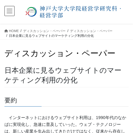
コ
ナ
ン
ビ
テ
ゲ
ン
ー
ツ
シ
HOME
ディスカッション・ペーパー
ディスカッション・ペーパー
に
ョ
日本企業に見るウェブサイトのマーケティング利用の分化
移
ン
動
に
ディスカッション・ペーパー
移
動
日本企業に見るウェブサイトのマー
ケティング利用の分化
要約
インターネットにおけるウェブサイト利用は、1990年代のなか
ばに実現化し、急速に普及していった。ウェブ・テクノロジー
は、新しい産業を生み出してきただけではなく、従来から存在し