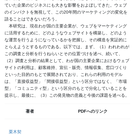
ていた企業のビジネスにも大きな影響をおよぼしてきた。ウェブ
のインパクトを無視して、この20年間のマーケティングの変化を
語ることはできないだろう。
本研究は、現在わが国の主要企業が、ウェブをマーケティング
に活用するために、どのようなウェブサイトを構築し、どのよう
な運営を行うようになっているかを把握し、その構造を実証的に
とらえようとするものである。以下では、まず、（1）われわれが
この調査と分析を行うねらいとその位置づけを述べ、続いて、
（2）調査と分析の結果として、わが国の主要企業におけるウェブ
サイトの利用は、顧客維持、宣伝・販売、情報収集、窓口づくり
といった目的のもとで展開されており、これらの利用のモデル
は、「直接収益型」「間接収益型」という区分ではなく、「市場
型」「コミュニティ型」という区分のもとで分化していることを
提示し、最後に、（3）この発見物の意義と今後の課題を述べる。
著者
PDFへのリンク
栗木契