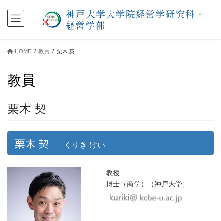
コ
ナ
ン
ビ
テ
ゲ
ン
ー
ツ
シ
HOME
教員
栗木 契
に
ョ
移
ン
教員
動
に
移
動
栗木 契
栗木 契
くりき けい
教授
博士（商学）（神戸大学）