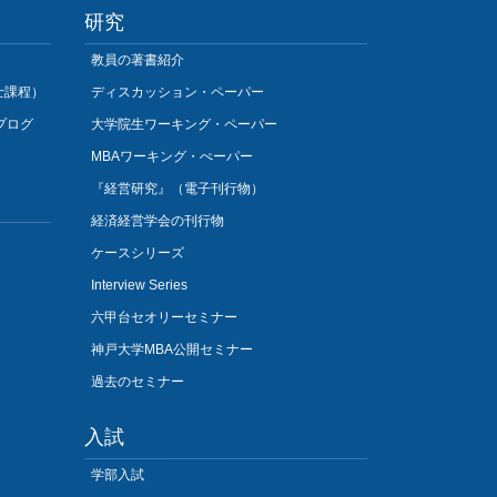
研究
教員の著書紹介
士課程）
ディスカッション・ペーパー
プログ
大学院生ワーキング・ペーパー
MBAワーキング・ぺーパー
『経営研究』（電子刊行物）
経済経営学会の刊行物
ケースシリーズ
Interview Series
六甲台セオリーセミナー
神戸大学MBA公開セミナー
過去のセミナー
入試
学部入試