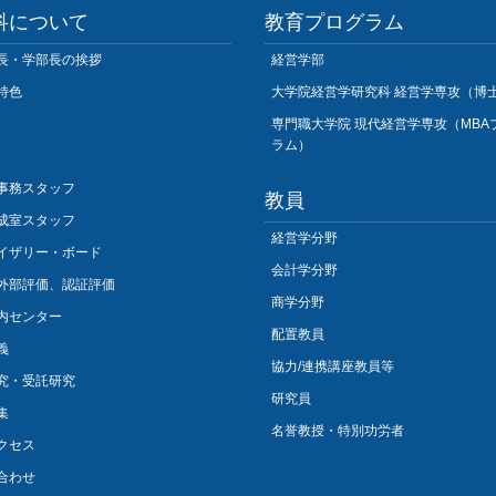
科について
教育プログラム
長・学部長の挨拶
経営学部
特色
大学院経営学研究科 経営学専攻（博
専門職大学院 現代経営学専攻（MBA
ラム）
事務スタッフ
教員
成室スタッフ
経営学分野
イザリー・ボード
会計学分野
外部評価、認証評価
商学分野
内センター
配置教員
義
協力/連携講座教員等
究・受託研究
研究員
集
名誉教授・特別功労者
クセス
合わせ