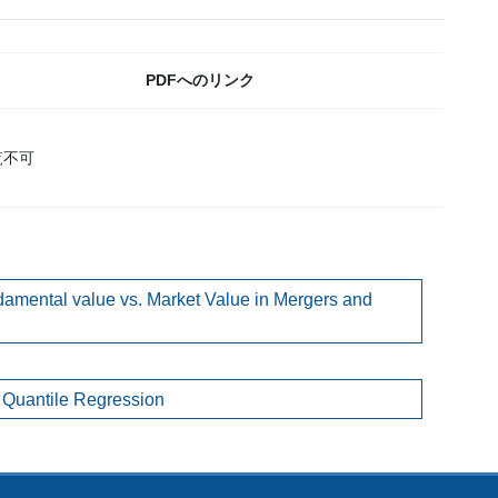
PDFへのリンク
覧不可
damental value vs. Market Value in Mergers and
 Quantile Regression