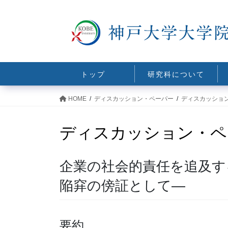
コ
ナ
ン
ビ
テ
ゲ
ン
ー
ツ
シ
に
ョ
トップ
研究科について
移
ン
動
に
HOME
ディスカッション・ペーパー
ディスカッショ
移
動
ディスカッション・ペ
企業の社会的責任を追及す
陥穽の傍証として―
要約