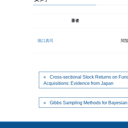
著者
堀口真司
閲
Cross-sectional Stock Returns on Fun
Acquisitions: Evidence from Japan
Gibbs Sampling Methods for Bayesian