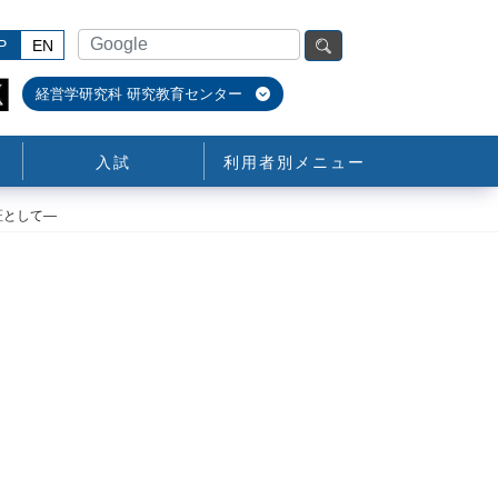
P
EN
経営学研究科 研究教育センター
入試
利用者別メニュー
証として―