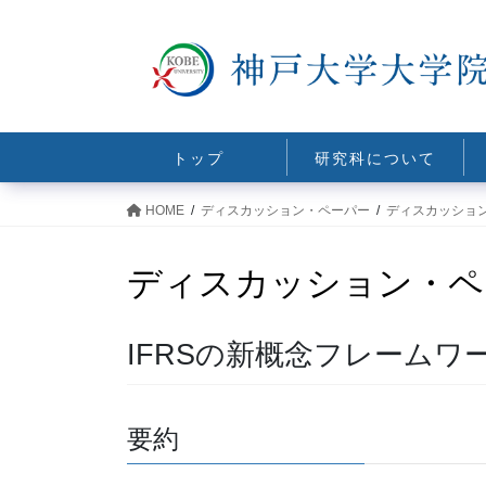
コ
ナ
ン
ビ
テ
ゲ
ン
ー
ツ
シ
に
ョ
トップ
研究科について
移
ン
動
に
HOME
ディスカッション・ペーパー
ディスカッショ
移
動
ディスカッション・ペ
IFRSの新概念フレームワ
要約