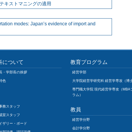
テキストマニングの適用
ortation modes: Japan’s evidence of import and
科について
教育プログラム
長・学部長の挨拶
経営学部
特色
大学院経営学研究科 経営学専攻（博
専門職大学院 現代経営学専攻（MBA
ラム）
事務スタッフ
教員
成室スタッフ
経営学分野
イザリー・ボード
会計学分野
外部評価、認証評価