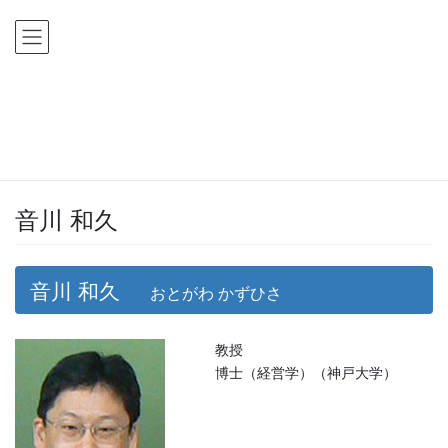
コ
ナ
ン
ビ
テ
ゲ
ン
ー
ツ
シ
HOME
教員
音川 和久
に
ョ
移
ン
教員
動
に
移
動
音川 和久
音川 和久
おとがわ かずひさ
教授
博士（経営学）（神戸大学）