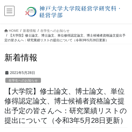
コ
ナ
ン
ビ
テ
ゲ
ン
ー
ツ
シ
HOME
新着情報
在学生へのお知らせ
に
ョ
【大学院】修士論文、博士論文、単位修得認定論文、博士候補者資格論文提出予
移
ン
定の皆さんへ：研究業績リストの提出について（令和3年5月28日更新）
動
に
移
新着情報
動
2021年5月28日
在学生へのお知らせ
【大学院】修士論文、博士論文、単位
修得認定論文、博士候補者資格論文提
出予定の皆さんへ：研究業績リストの
提出について（令和3年5月28日更新）