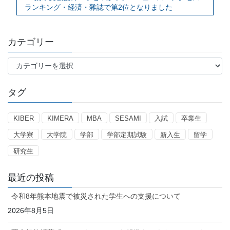
ランキング・経済・雜誌で第2位となりました
カテゴリー
カ
テ
ゴ
タグ
リ
ー
KIBER
KIMERA
MBA
SESAMI
入試
卒業生
大学寮
大学院
学部
学部定期試験
新入生
留学
研究生
最近の投稿
令和8年熊本地震で被災された学生への支援について
2026年8月5日