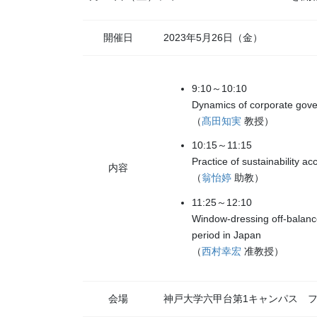
開催日
2023年5月26日（金）
9:10～10:10
Dynamics of corporate gov
（
髙田知実
教授）
10:15～11:15
Practice of sustainability a
内容
（
翁怡婷
助教）
11:25～12:10
Window-dressing off-balanc
period in Japan
（
西村幸宏
准教授）
会場
神戸大学六甲台第1キャンパス 