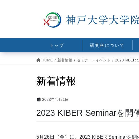
コ
ナ
ン
ビ
テ
ゲ
ン
ー
ツ
シ
に
ョ
トップ
研究科について
移
ン
動
に
HOME
新着情報
セミナー・イベント
2023 KIBE
移
動
新着情報
2023年4月21日
2023 KIBER Seminar
5月26日（金）に、2023 KIBER Seminar