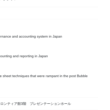
ernance and accounting system in Japan
ccounting and reporting in Japan
e sheet techniques that were rampant in the post Bubble
フロンティア館3階 プレゼンテーションホール