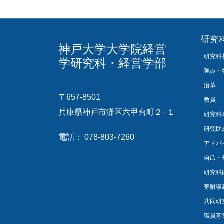
研究
神戸大学大学院経営
研究科
学研究科・経営学部
強み・
沿革
〒657-8501
教員
兵庫県神戸市灘区六甲台町２−１
研究科
研究助
電話： 078-803-7260
アドバ
自己・
研究科
寄附講
共同研
職員募