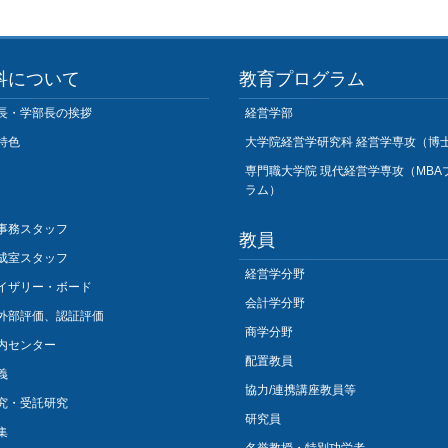
科について
教育プログラム
長・学部長の挨拶
経営学部
特色
大学院経営学研究科 経営学専攻（博
専門職大学院 現代経営学専攻（MBA
ラム）
事務スタッフ
教員
成室スタッフ
経営学分野
イザリー・ボード
会計学分野
外部評価、認証評価
商学分野
内センター
配置教員
義
協力/連携講座教員等
究・受託研究
研究員
集