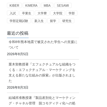
ー
KIBER
KIMERA
MBA
SESAMI
入試
卒業生
大学寮
大学院
学部
学部定期試験
新入生
留学
研究生
最近の投稿
令和8年熊本地震で被災された学生への支援に
ついて
2026年8月5日
栗木契教授著『エフェクチュアルな組織をつ
くる：エフェクチュアル・マーケティングを
支える新たな仕組みの探索』が出版されまし
た
2026年8月3日
結城祥准教授著『製品差別化とマーケティン
グ・チャネル管理 脱コモディティ化への処