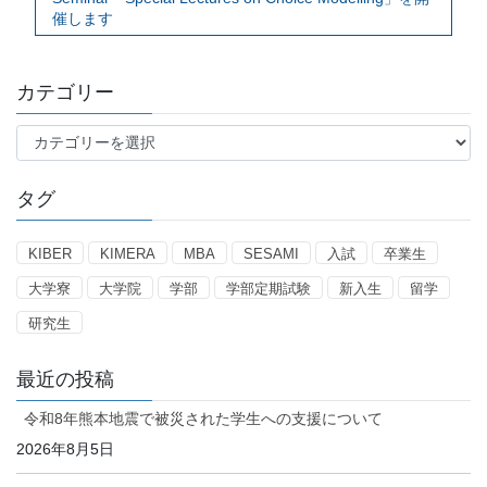
催します
カテゴリー
カ
テ
ゴ
タグ
リ
ー
KIBER
KIMERA
MBA
SESAMI
入試
卒業生
大学寮
大学院
学部
学部定期試験
新入生
留学
研究生
最近の投稿
令和8年熊本地震で被災された学生への支援について
2026年8月5日