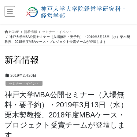
コ
ナ
ン
ビ
テ
ゲ
ン
ー
ツ
シ
HOME
新着情報
セミナー・イベント
に
ョ
神戸大学MBA公開セミナー（入場無料・要予約）・2019年3月13日（水）栗木契
移
ン
教授、2018年度MBAケース・プロジェクト受賞チームが登壇します
動
に
移
新着情報
動
2019年2月20日
セミナー・イベント
神戸大学MBA公開セミナー（入場無
料・要予約）・2019年3月13日（水）
栗木契教授、2018年度MBAケース・
プロジェクト受賞チームが登壇しま
す