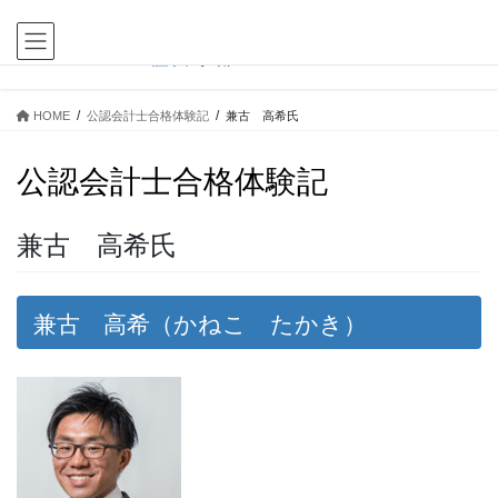
コ
ナ
ン
ビ
テ
ゲ
ン
ー
ツ
シ
HOME
公認会計士合格体験記
兼古 高希氏
に
ョ
移
ン
公認会計士合格体験記
動
に
移
動
兼古 高希氏
兼古 高希（かねこ たかき）