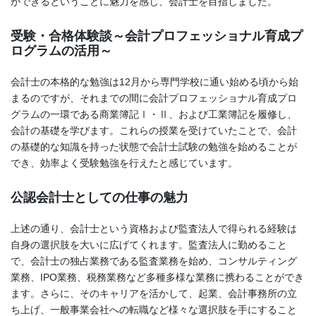
ができるということに魅力を感じ、会計士を目指しました。
受験・合格体験談～会計プロフェッショナル育成プ
ログラムの活用～
会計士の本格的な勉強は12月から専門学校に通い始める頃から始
まるのですが、それまでの間に会計プロフェッショナル育成プロ
グラムの一環である商業簿記Ⅰ・Ⅱ、および工業簿記を履修し、
会計の基礎を学びます。これらの授業を受けていたことで、会計
の基礎的な知識を持った状態で会計士試験の勉強を始めることが
でき、効率よく受験勉強を行えたと感じています。
公認会計士としての仕事の魅力
上述の通り、会計士という資格および監査法人で得られる経験は
自身の選択肢を大いに広げてくれます。監査法人に勤めること
で、会計士の独占業務である監査業務を始め、コンサルティング
業務、IPO業務、税務業務など多種多様な業務に携わることができ
ます。さらに、そのキャリアを活かして、起業、会計事務所の立
ち上げ、一般事業会社への転職など様々な選択肢を手にすること